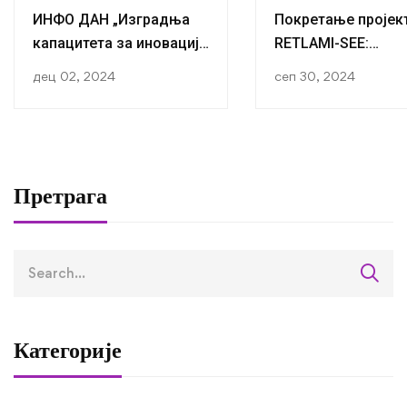
ИНФО ДАН „Изградња
Покретање пројек
капацитета за иновације
RETLAMI-SEE:
у образовању за еко-
Истраживање
дец 02, 2024
сеп 30, 2024
социјалнопредузетништво“
трансформација, р
(BC4ESE)
миграција у
Југоисточној Евро
Претрага
Категорије