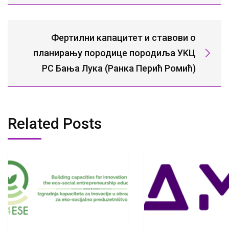
Фертилни капацитет и ставови о
планирању породице породиља УKЦ
РС Бања Лука (Ранка Перић Ромић)
Related Posts