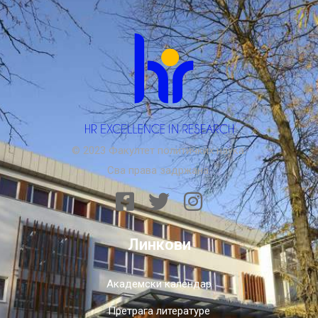
© 2023 Факултет политичких наука.
Сва права задржана.
Линкови
Академски календар
Претрага литературе