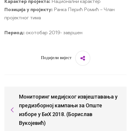
Kарактер пројекта:
Национални карактер
Позиција у пројекту:
Ранка Перић Ромић – Члан
пројектног тима
Период:
окотобар 2019- завршен
Подијели вијест
Мониторинг медијског извјештавања у
предизборној кампањи за Опште
изборе у БиХ 2018. (Борислав
Вукојевић)