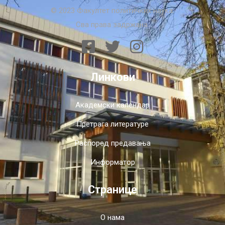
© 2023 Факултет политичких наука.
Сва права задржана.
Линкови
Академски календар
Претрага литературе
Распоред предавања
Информатор
Странице
О нама