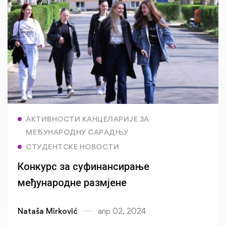
Read more
АКТИВНОСТИ КАНЦЕЛАРИЈЕ ЗА
МЕЂУНАРОДНУ САРАДЊУ
СТУДЕНТСКЕ НОВОСТИ
Конкурс за суфинансирање
међународне размјене
Nataša Mirković
апр 02, 2024