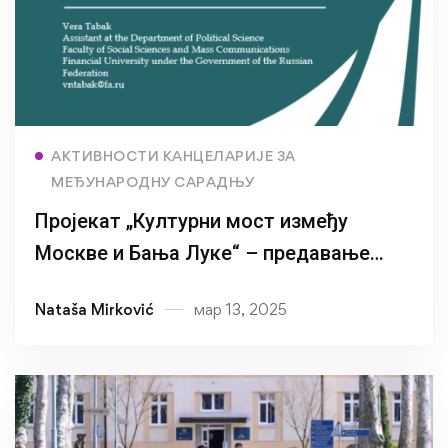
Read more
АКТИВНОСТИ КАНЦЕЛАРИЈЕ ЗА
МЕЂУНАРОДНУ САРАДЊУ
Пројекат „Културни мост између
Москве и Бања Луке“ – предавање
професорице Вере Табак
Nataša Mirković
мар 13, 2025