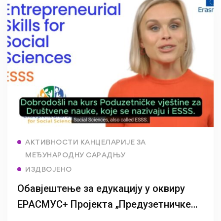
Read more
АКТИВНОСТИ КАНЦЕЛАРИЈЕ ЗА
МЕЂУНАРОДНУ САРАДЊУ
ИЗДВОЈЕНО
Обавјештење за едукацију у оквиру
ЕРАСМУС+ Пројекта „Предузетничке
вјештине у области друштвених наука“