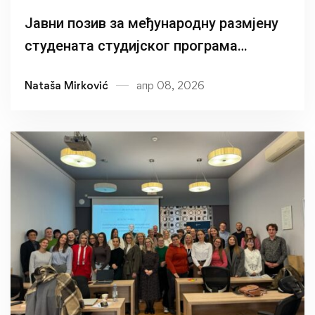
Јавни позив за међународну размјену
студената студијског програма
Социјални рад – Ставангер
Nataša Mirković
апр 08, 2026
Универзитет у Норвешкој