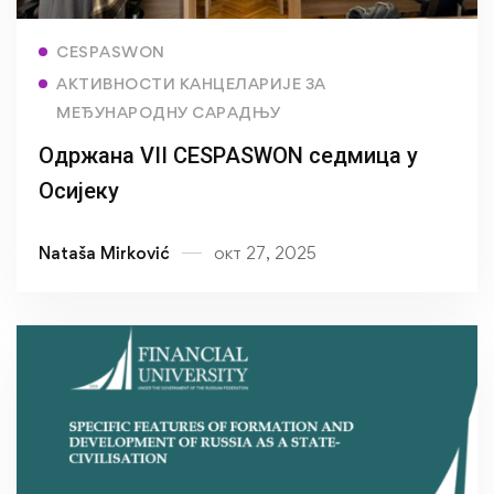
Read more
CESPASWON
АКТИВНОСТИ КАНЦЕЛАРИЈЕ ЗА
МЕЂУНАРОДНУ САРАДЊУ
Одржана VII CESPASWON седмица у
Осијеку
Nataša Mirković
окт 27, 2025