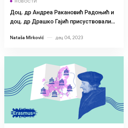
НОВОСТИ
Доц. др Андреа Ракановић Радоњић и
доц. др Драшко Гајић присуствовали
петој регионалној седмици
Nataša Mirković
дец 04, 2023
CESPASWON мреже Социјалног рада и
социјалне политике