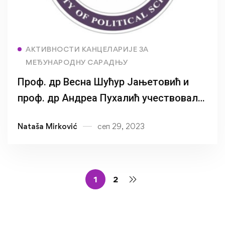
Read more
АКТИВНОСТИ КАНЦЕЛАРИЈЕ ЗА
МЕЂУНАРОДНУ САРАДЊУ
Проф. др Весна Шућур Јањетовић и
проф. др Андреа Пухалић учествовале
у Ерасмус+ пројекту „Предузетничке
Nataša Mirković
сеп 29, 2023
вјештине за друштвене науке“
1
2