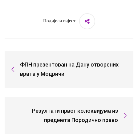
Подијели вијест
ФПН презентован на Дану отворених
врата у Модричи
Резултати првог колоквијума из
предмета Породично право