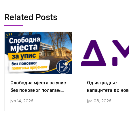
Related Posts
Слободна мјеста за упис
Од изградње
без поновног полагања
капацитета до нов
пријемног
публикација:
јул 14, 2026
јул 08, 2026
Истраживачи са К
за социологију ус
завршили трећу
студијску посјету 