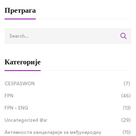
оквиру RETLAMI-S
Претрага
пројекта
Категорије
CESPASWON
(7)
FPN
(46)
FPN – ENG
(13)
Uncategorized @sr
(29)
Активности канцеларије за међународну
(15)