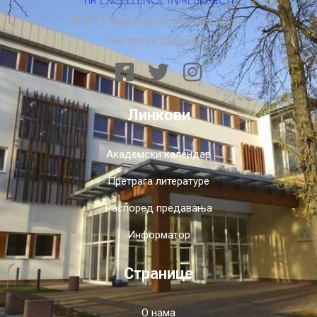
© 2023 Факултет политичких наука.
Сва права задржана.
Линкови
Академски календар
Претрага литературе
Распоред предавања
Информатор
Странице
О нама