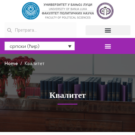
српски (ћир)
Home
Квалитет
Квалитет