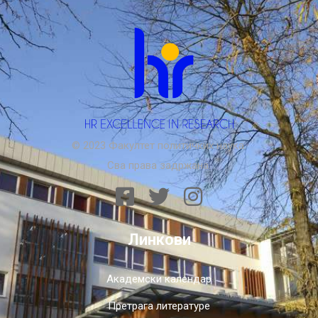
© 2023 Факултет политичких наука.
Сва права задржана.
Линкови
Академски календар
Претрага литературе