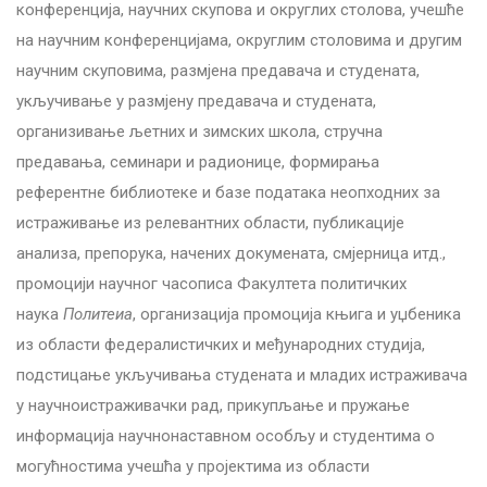
конференција, научних скупова и округлих столова, учешће
на научним конференцијама, округлим столовима и другим
научним скуповима, размјена предавача и студената,
укључивање у размјену предавача и студената,
организивање љетних и зимских школа, стручна
предавања, семинари и радионице, формирањa
референтне библиотеке и базе података неопходних за
истраживање из релевантних области, публикације
анализа, препорука, начених докумената, смјерница итд.,
промоцији научног часописа Факултета политичких
наука
Политеиа
, организација промоција књига и уџбеника
из области федералистичких и међународних студија,
подстицање укључивања студената и младих истраживача
у научноистраживачки рад, прикупљање и пружање
информација научнонаставном особљу и студентима о
могућностима учешћа у пројектима из области