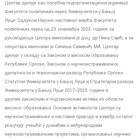
Центар дјелује као посебна подорганизациона јединица
Факултета политичких наука Универзитета у Бањој
Луци. Одлуком Научно-наставног вијећа Факултета
политичких наука од 23. новембра 2023. године за
руководиоца Центра именована је доц. др Нина Сајић, а за
секретара именован је Синиша Симикић, МА. Центар
дјелује у складу са Законом о високом образовању
Републике Српске, Законом о научноистраживачкој
дјелатности и технолошком развоју Републике Српске,
Статутом Универзитета у Бањој Луци и Стратегијом развоја
Универзитета у Бањој Луци 2017‒2025. године и
другим законским и подзаконским актима из области
високог образовања. Основне активности Центра су
научноистраживачке и наставне природе и између осталог
укључују: учешће у домаћим и међународним
научноистраживачким пројектима, организовање научних