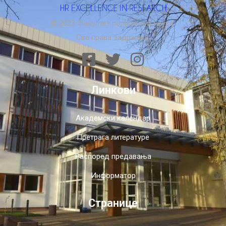
© 2023 Факултет политичких наука.
Сва права задржана.
Линкови
Академски календар
Претрага литературе
Распоред предавања
Информатор
Странице