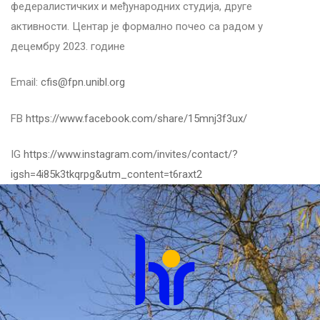
федералистичких и међународних студија, друге
активности. Центар је формално почео са радом у
децембру 2023. године
Email:
cfis@fpn.unibl.org
FB
https://www.facebook.com/share/15mnj3f3ux/
IG
https://www.instagram.com/invites/contact/?
igsh=4i85k3tkqrpg&utm_content=t6raxt2