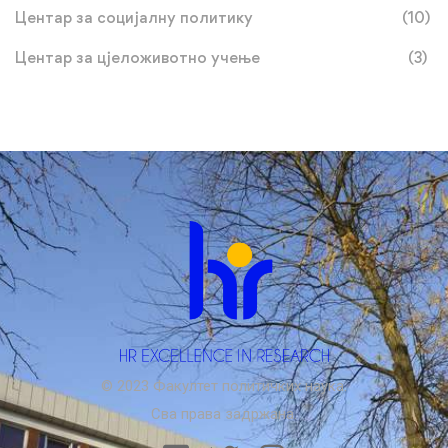
Центар за социјалну политику
(10)
Центар за цјеложивотно учење
(3)
© 2023 Факултет политичких наука.
Сва права задржана.