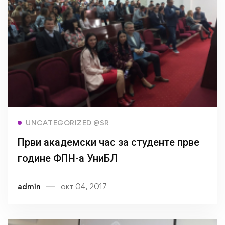
Read more
UNCATEGORIZED @SR
Први академски час за студенте прве
године ФПН-а УниБЛ
admin
окт 04, 2017