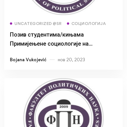
Read more
UNCATEGORIZED @SR
СОЦИОЛОГИЈА
Позив студентима/кињама
Примијењене социологије на
једнодневну радионицу о copywriting-у
Bojana Vukojević
нов 20, 2023