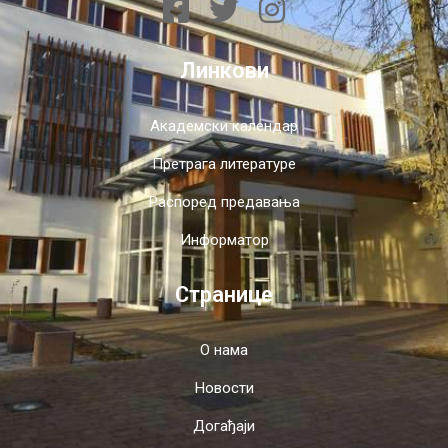
Линкови
Академски календар
Претрага литературе
Распоред предавања
Информатор
Странице
О нама
Новости
Догађаји