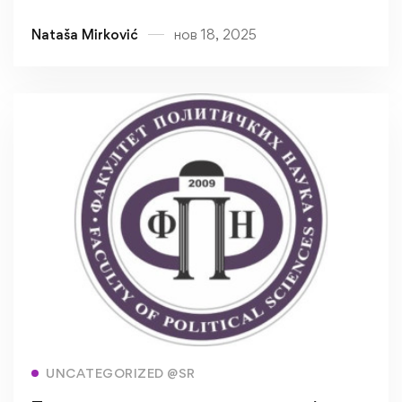
књиге „Не/дипломатски животи“
Nataša Mirković
нов 18, 2025
Read more
UNCATEGORIZED @SR