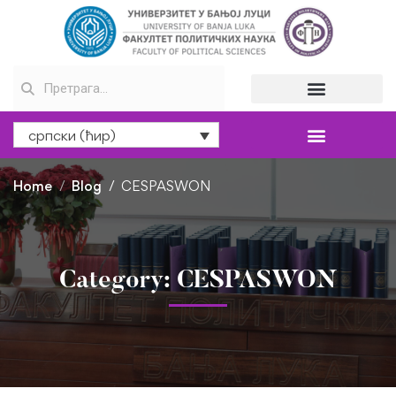
српски (ћир)
Home
Blog
CESPASWON
Category: CESPASWON