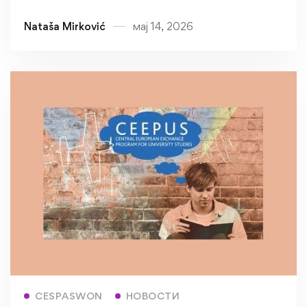
конференције у Осијеку
Nataša Mirković
мај 14, 2026
Read more
CESPASWON
НОВОСТИ