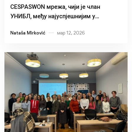
CESPASWON мрежа, чији је члан
УНИБЛ, међу најуспјешнијим у
програму CEEPUS
Nataša Mirković
мар 12, 2026