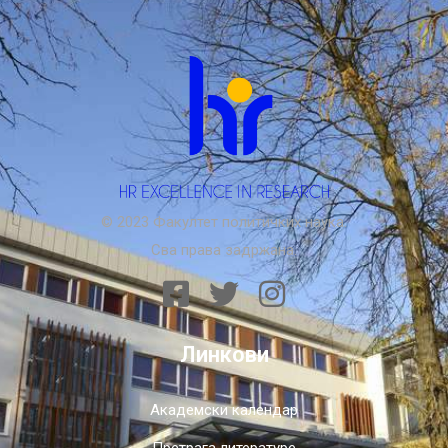
© 2023 Факултет политичких наука.
Сва права задржана.
Линкови
Академски календар
Претрага литературе