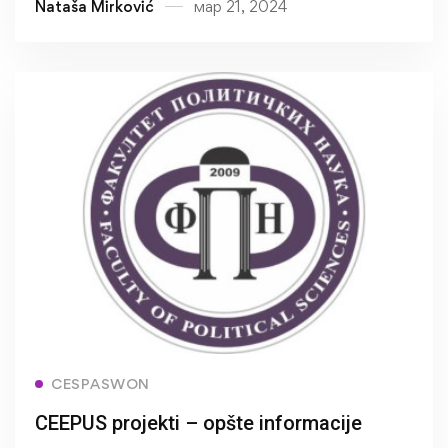
Nataša Mirković
мар 21, 2024
Southeast Europe
Read more
CESPASWON
CEEPUS projekti – opšte informacije