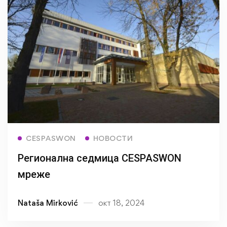
Read more
CESPASWON
НОВОСТИ
Регионална седмица CESPASWON
мреже
Nataša Mirković
окт 18, 2024