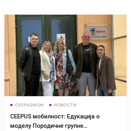
Read more
CESPASWON
НОВОСТИ
CEEPUS мобилност: Едукација о
моделу Породичне групне