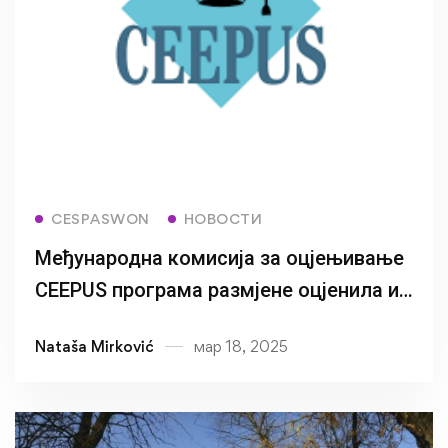
Read more
CESPASWON
НОВОСТИ
Међународна комисија за оцјењивање
CEEPUS програма размјене оцјенила и
одобрила рад CESPASWON мреже
Nataša Mirković
мар 18, 2025