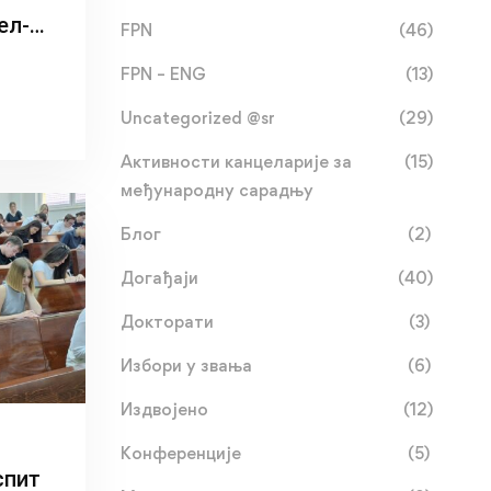
ел-
FPN
(46)
к
FPN – ENG
(13)
Uncategorized @sr
(29)
Активности канцеларије за
(15)
у
међународну сарадњу
Блог
(2)
Догађаји
(40)
Докторати
(3)
Избори у звања
(6)
Издвојено
(12)
Конференције
(5)
спит