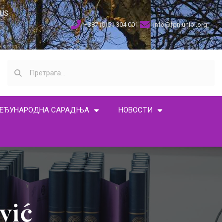
US
+387 (0)51 304 001
info@fpn.unibl.org
ЕЂУНАРОДНА САРАДЊА
НОВОСТИ
vić