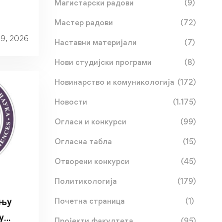
Магистарски радови
(9)
Мастер радови
(72)
29, 2026
Наставни материјали
(7)
Нови студијски програми
(8)
Новинарство и комуникологија
(172)
Новости
(1.175)
Огласи и конкурси
(99)
Огласна табла
(15)
Отворени конкурси
(45)
Политикологија
(179)
ању
Почетна страница
(1)
у
Пројекти факултета
(95)