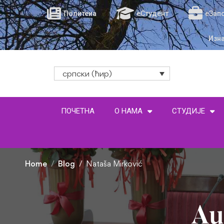
Политеиа
еСтудент
еЗап
Изн
српски (ћир)
ПОЧЕТНА
О НАМА
СТУДИЈЕ
Home
Blog
Nataša Mirković
Au