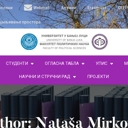
ослени
Webmail
Алумни
Erasmus+
CEEP
ајмљивање простора
СТУДЕНТИ
ОГЛАСНА ТАБЛА
УПИС
М
НАУЧНИ И СТРУЧНИ РАД
ПРОЈЕКТИ
thor:
Nataša Mirko