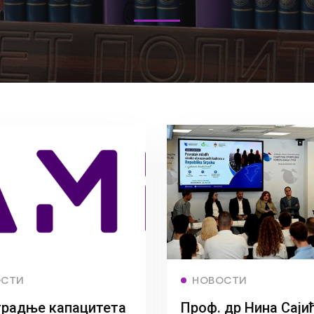
Read more
Read more
ОСТИ
НОВОСТИ
градње капацитета
Проф. др Нина Саји