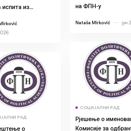
на ФПН-у
 испита из
ета Породично
Nataša Mirković
јун 
Mirković
2026
Read more
СОЦИЈАЛНИ РАД
Read more
ЈАЛНИ РАД
Рјешење о именов
Комисије за одбран
ештење о