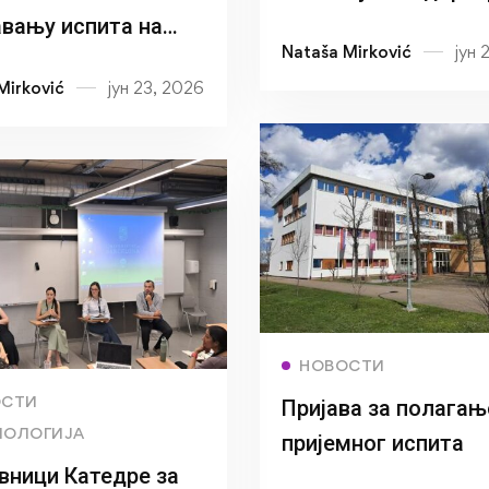
дипломског (заврш
вању испита на
Nataša Mirković
јун 
рада кандидаткињ
ету Пракса
Mirković
јун 23, 2026
Јелене Маглов
алног рада 1
Read more
НОВОСТИ
Read more
ОСТИ
Пријава за полагањ
ИОЛОГИЈА
пријемног испита
вници Катедре за