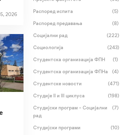
ног)
Распоред испита
(5)
25, 2026
е
Распоред предавања
(8)
Социјални рад
(222)
Социологија
(243)
Студентска организација ФПН
(1)
Студентска организација ФПНа
(4)
Студентске новости
(471)
Студије II и III циклуса
(198)
Студијски програм – Социјални
(7)
е
рад
Студијски програми
(10)