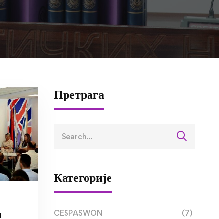
Претрага
Категорије
CESPASWON
(7)
ћ