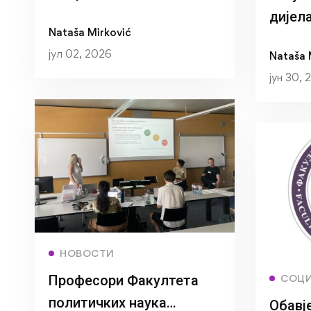
Међународног дана
дијела
Nataša Mirković
спортских новинара
предм
јул 02, 2026
Nataša 
право
јун 30, 
Read more
НОВОСТИ
Професори Факултета
СОЦИ
политичких наука
Обавј