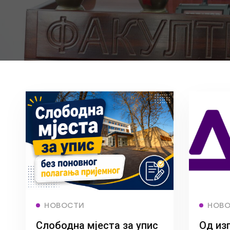
Read more
НОВОСТИ
НОВ
Слободна мјеста за упис
Од из