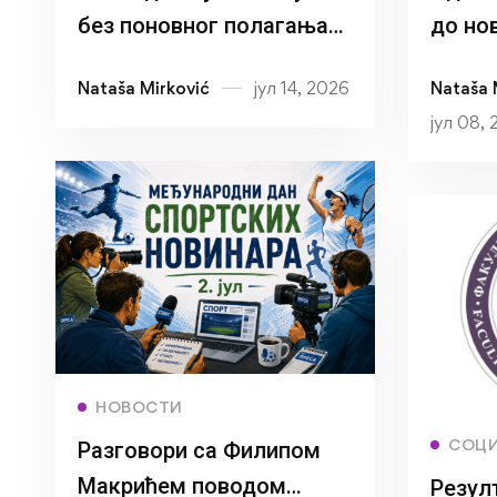
без поновног полагања
до но
пријемног
Истра
Nataša Mirković
јул 14, 2026
Nataša 
за со
јул 08,
заврш
студиј
оквир
проје
Read more
НОВОСТИ
СОЦИ
Разговори са Филипом
Макрићем поводом
Резул