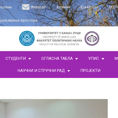
ослени
Webmail
Алумни
Erasmus+
CEEP
ајмљивање простора
СТУДЕНТИ
ОГЛАСНА ТАБЛА
УПИС
М
НАУЧНИ И СТРУЧНИ РАД
ПРОЈЕКТИ