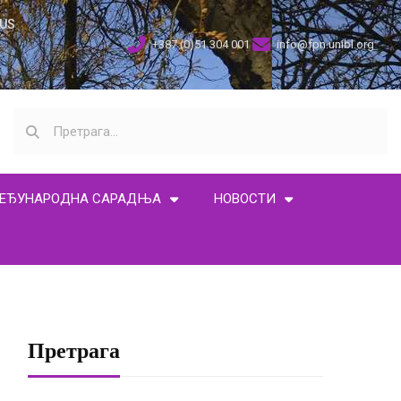
US
+387 (0)51 304 001
info@fpn.unibl.org
ЕЂУНАРОДНА САРАДЊА
НОВОСТИ
Претрага