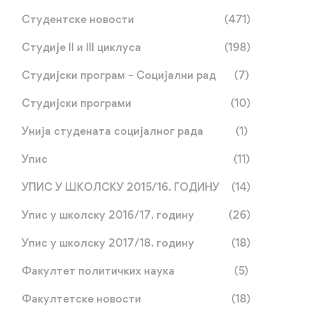
Студентске новости
(471)
Студије II и III циклуса
(198)
Студијски програм – Социјални рад
(7)
Студијски програми
(10)
Унија студената социјалног рада
(1)
Упис
(11)
УПИС У ШКОЛСКУ 2015/16. ГОДИНУ
(14)
Упис у школску 2016/17. годину
(26)
Упис у школску 2017/18. годину
(18)
Факултет политичких наука
(5)
Факултетске новости
(18)