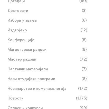
Догађаји
(40)
Докторати
(3)
Избори у звања
(6)
Издвојено
(12)
Конференције
(5)
Магистарски радови
(9)
Мастер радови
(72)
Наставни материјали
(7)
Нови студијски програми
(8)
Новинарство и комуникологија
(172)
Новости
(1.175)
Огласи и конкурси
(99)