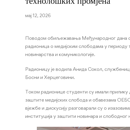
технолошких промјена
мај 12, 2026
Поводом обиљежавања Међународног дана слоб
радионица о медијским слободама у периоду 
новинарства и комуникологије.
Радионицу је водила Анида Сокол, службениц
Босни и Херцеговини.
Током радионице студенти су имали прилику 
заштите медијских слобода и обавезама ОЕБС
вјежбе и дискусију разговарали су о изазовима 
институција у заштити новинара и слободног 