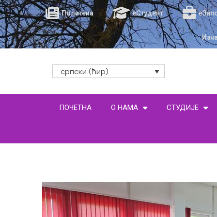
Политеиа
еСтудент
еЗап
Изн
српски (ћир)
ПОЧЕТНА
О НАМА
СТУДИЈЕ