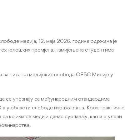
оде медија, 12. маја 2026. године одржана је
технолошких промјена, намијењена студентима
а за питања медијских слобода ОЕБС Мисије у
да се упознају са међународним стандардима
-а у области слободе изражавања. Кроз практичне
са којима се медији данас суочавају, као и о улози
новинарства.