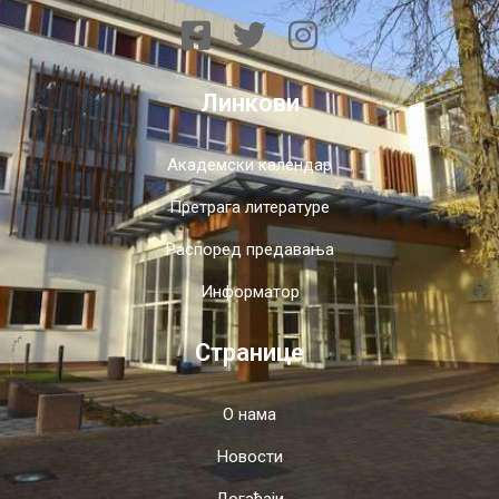
Линкови
Академски календар
Претрага литературе
Распоред предавања
Информатор
Странице
О нама
Новости
Догађаји