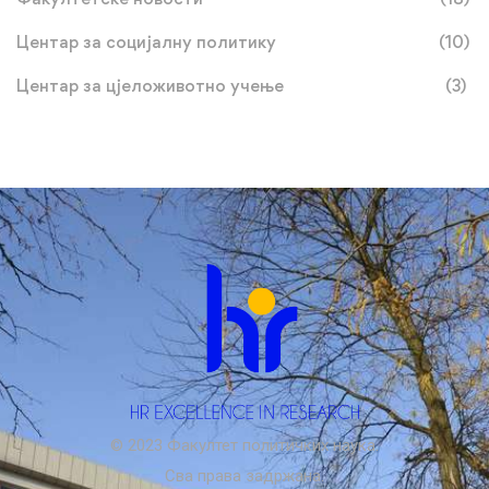
Центар за социјалну политику
(10)
Центар за цјеложивотно учење
(3)
© 2023 Факултет политичких наука.
Сва права задржана.