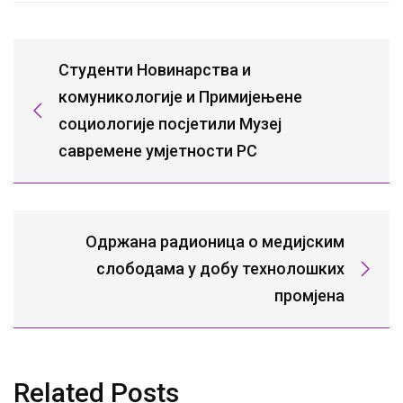
Студенти Новинарства и
комуникологије и Примијењене
социологије посјетили Музеј
савремене умјетности РС
Одржана радионица о медијским
слободама у добу технолошких
промјена
Related Posts