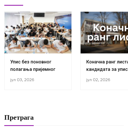
Упис без поновног
Коначна ранг лист
полагања пријемног
кандидата за упис
прву годину студиј
јул 03, 2026
јул 02, 2026
академској 2026/2
години
Претрага