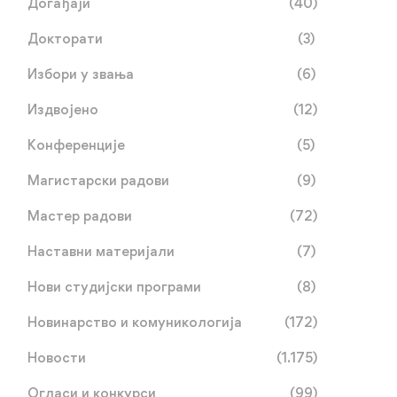
Догађаји
(40)
Докторати
(3)
Избори у звања
(6)
Издвојено
(12)
Конференције
(5)
Магистарски радови
(9)
Мастер радови
(72)
Наставни материјали
(7)
Нови студијски програми
(8)
Новинарство и комуникологија
(172)
Новости
(1.175)
Огласи и конкурси
(99)