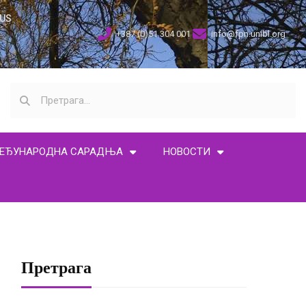
US
+387 (0)51 304 001
info@fpn.unibl.org
ЕЂУНАРОДНА САРАДЊА
НОВОСТИ
Претрага