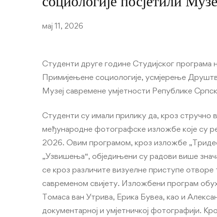
социологије посјетили Музе
мај 11, 2026
Студенти друге године Студијског програма н
Примијењене социологије, усмјерење Друштвен
Музеј савремене умјетности Републике Српск
Студенти су имали прилику да, кроз стручно
међународне фотографске изложбе које су р
2026. Овим програмом, кроз изложбе „Тридес
„Узвишења“, обједињени су радови више знач
се кроз различите визуелне приступе отворе 
савременом свијету. Изложбени програм обу
Томаса ван Утрива, Ерика Бувеа, као и Алексан
документарној и умјетничкој фотографији. Кро