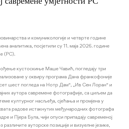
ј савремене умјетности РС
овинарства и комуникологије и четврте године
а аналитика, посјетили су 11. маја 2026. године
е (РС).
 вођење кустоскиње Маше Чавић, погледају три
еализоване у оквиру програма Дана франкофоније
ет шест погледа на Нотр Дам“, „Ив Сен Лоран“ и
ајних аутора савремене фотографије, са циљем да
теме културног насљеђа, сјећања и промјена у
хвата радове истакнутих међународних фотографа
дре и Пјера Була, чији опуси припадају савременој
з различите ауторске позиције и визуелне језике,