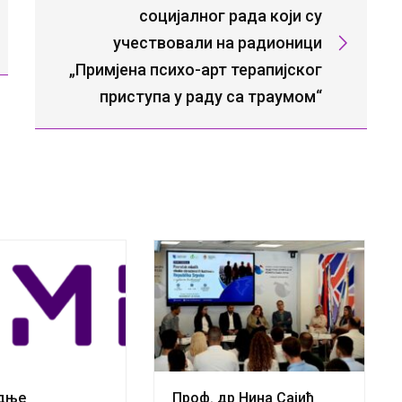
социјалног рада који су
учествовали на радионици
„Примјена психо-арт терапијског
приступа у раду са траумом“
адње
Проф. др Нина Сајић