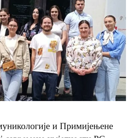
муникологије и Примијењене