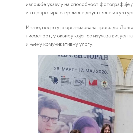
изложбе указују на способност фотографије 
интерпретира савремене друштвене и култур
Иначе, посјету је организовала проф. др Дра
писменост, у оквиру којег се изучава визуелн
и њену комуникативну улогу.