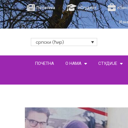
Политеиа
еСтудент
еЗап
Изн
српски (ћир)
ПОЧЕТНА
О НАМА
СТУДИЈЕ