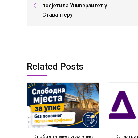
посјетила Универзитет у
Ставангеру
Related Posts
Слободна мјеста за упис
Од изгр