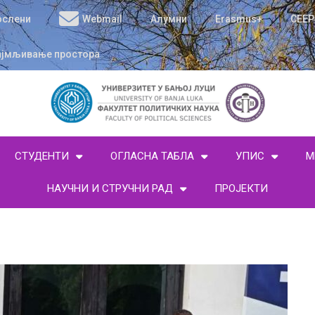
ослени
Webmail
Алумни
Erasmus+
CEEP
ајмљивање простора
СТУДЕНТИ
ОГЛАСНА ТАБЛА
УПИС
М
НАУЧНИ И СТРУЧНИ РАД
ПРОЈЕКТИ