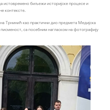
да истовремено биљежи историјске процесе и
не контексте.
гана Трнинић као практични дио предмета Медијска
а писменост, са посебним нагласком на фотографију