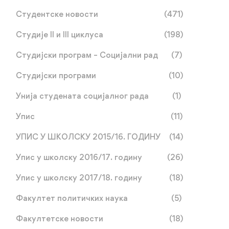
Студентске новости
(471)
Студије II и III циклуса
(198)
Студијски програм – Социјални рад
(7)
Студијски програми
(10)
Унија студената социјалног рада
(1)
Упис
(11)
УПИС У ШКОЛСКУ 2015/16. ГОДИНУ
(14)
Упис у школску 2016/17. годину
(26)
Упис у школску 2017/18. годину
(18)
Факултет политичких наука
(5)
Факултетске новости
(18)