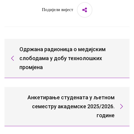
Подијели вијест
Одржана радионица о медијским
слободама у добу технолошких
промјена
Анкетирање студената у љетном
семестру академске 2025/2026.
године