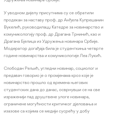
У уводном дијелу присутнима су се обратили
продекан за наставу проф. др Анђела Купрешанин
Вукелић, руководилацџ Катедре за новинарство и
комуникологију проф. др Драгана Трнинић, као и
Драгана Бјелица из Удружења новинара Србије.
Модератор догађаја била је студенткиња четврте
године новинарства и комуникологије Леа Лукић.
Слободан Рељић, угледни новинар, социолог и
предавач говорио је о промјенама кроз које је
новинарство прошло од времена његових
студентских дана до данас, осврнувши се на све
израженији пад друштвене улоге новинара,
ограничене могућности критичког дјеловања и
изазове са којима се медији сусрећу у добу