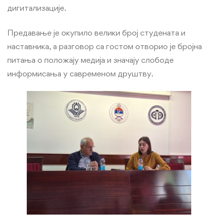
дигитализације.
Предавање је окупило велики број студената и
наставника, а разговор са гостом отворио је бројна
питања о положају медија и значају слободе
информисања у савременом друштву.