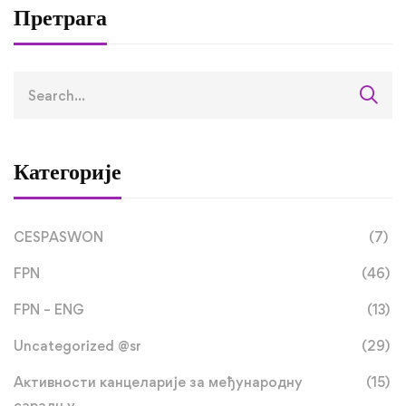
оквиру RETLAMI-S
Претрага
пројекта
Категорије
CESPASWON
(7)
FPN
(46)
FPN – ENG
(13)
Uncategorized @sr
(29)
Активности канцеларије за међународну
(15)
сарадњу