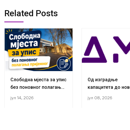
Related Posts
Слободна мјеста за упис
Од изградње
без поновног полагања
капацитета до нов
пријемног
публикација:
јул 14, 2026
јул 08, 2026
Истраживачи са К
за социологију ус
завршили трећу
студијску посјету 