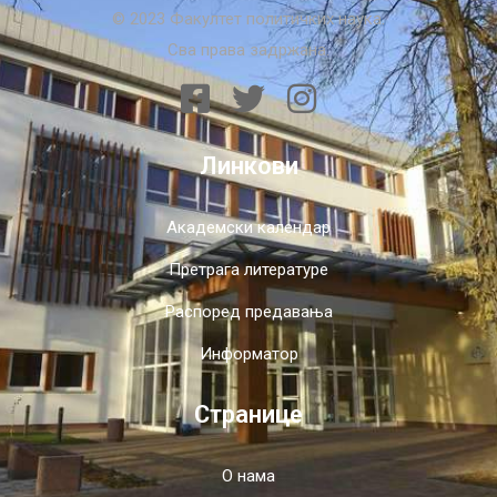
© 2023 Факултет политичких наука.
Сва права задржана.
Линкови
Академски календар
Претрага литературе
Распоред предавања
Информатор
Странице
О нама