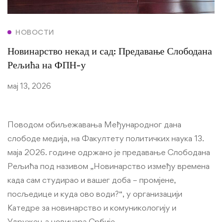
НОВОСТИ
Новинарство некад и сад: Предавање Слободана
Рељића на ФПН-у
мај 13, 2026
Поводом обиљежавања Међународног дана
слободе медија, на Факултету политичких наука 13.
маја 2026. године одржано је предавање Слободанa
Рељићa под називом „Новинарство између времена
када сам студирао и вашег доба – промјене,
посљедице и куда ово води?“, у организацији
Катедре за новинарство и комуникологију и
Удружења новинара Србије.