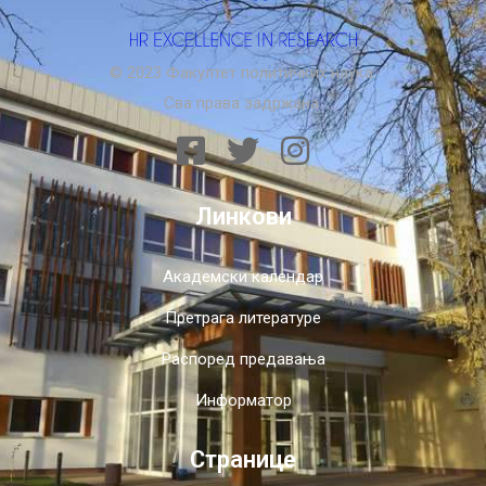
© 2023 Факултет политичких наука.
Сва права задржана.
Линкови
Академски календар
Претрага литературе
Распоред предавања
Информатор
Странице