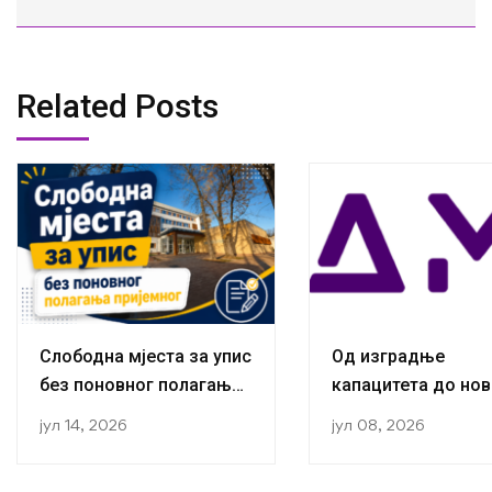
Related Posts
Слободна мјеста за упис
Од изградње
без поновног полагања
капацитета до нов
пријемног
публикација:
јул 14, 2026
јул 08, 2026
Истраживачи са К
за социологију ус