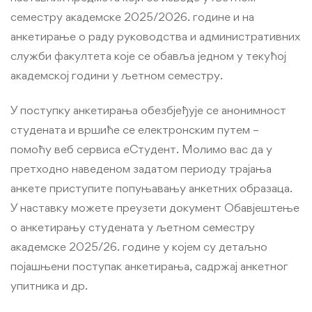
семестру академске 2025/2026. године и на
анкетирање о раду руководства и административних
служби факултета које се обавља једном у текућој
академској години у љетном семестру.
У поступку анкетирања обезбјеђује се анонимност
студената и вршиће се електронским путем –
помоћу веб сервиса еСтудент. Молимо вас да у
претходно наведеном задатом периоду трајања
анкете приступите попуњавању анкетних образаца.
У наставку можете преузети документ Обавјештење
о анкетирању студената у љетном семестру
академске 2025/26. године у којем су детаљно
појашњени поступак анкетирања, садржај анкетног
упитника и др.