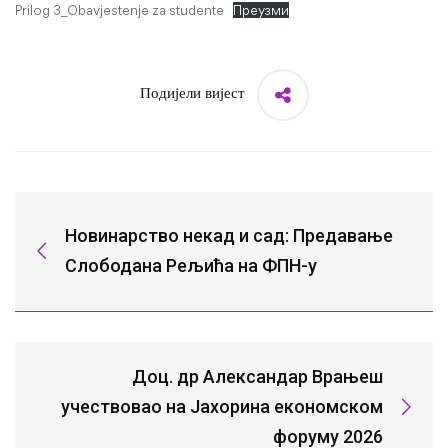
Prilog 3_Obavjestenje za studente
Преузми
Подијели вијест
Новинарство некад и сад: Предавање
Слободана Рељића на ФПН-у
Доц. др Александар Врањеш
учествовао на Јахорина економском
форуму 2026