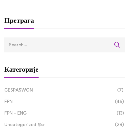
завршили трећу
студијску посјету 
оквиру RETLAMI-S
Претрага
пројекта
Категорије
CESPASWON
(7)
FPN
(46)
FPN – ENG
(13)
Uncategorized @sr
(29)