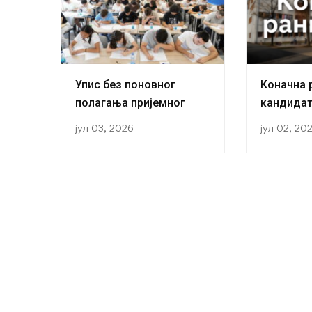
Упис без поновног
Коначна 
полагања пријемног
кандидат
прву годи
јул 03, 2026
јул 02, 20
академск
години