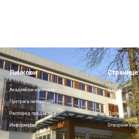
Линкови
Странице
Академски календар
О нама
Претрага литературе
Новости
Распоред предавања
Догађаји
Информатор
Отворени кон