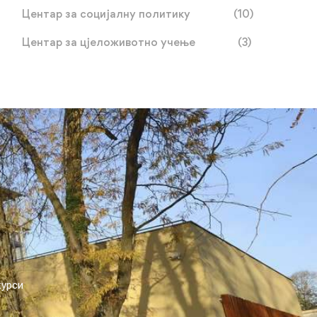
Центар за социјалну политику
(10)
Центар за цјеложивотно учење
(3)
курси