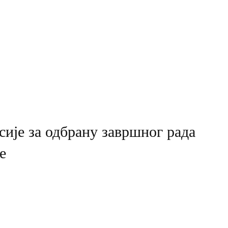
ије за одбрану завршног рада
е