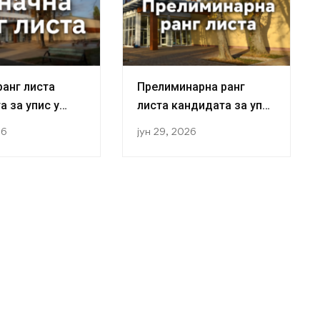
ранг листа
Прелиминарна ранг
а за упис у
листа кандидата за упис
ну студија у
у прву годину студија у
26
јун 29, 2026
ој 2026/2027.
академској 2026/2027.
години