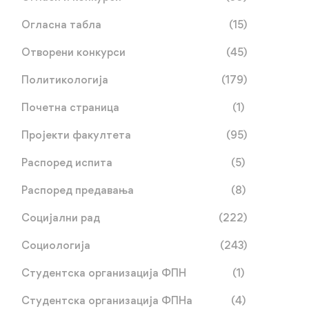
Огласна табла
(15)
Отворени конкурси
(45)
Политикологија
(179)
Наставници Катедре за
Стручна пракса на
социологију на 6. ELHN
Примијењеној
Почетна страница
(1)
конференцији у
социологији води у
јун 22, 2026
јун 08, 2026
Пројекти факултета
(95)
Барселони: Доц. др
Италију: Студенти на
Бојана Вукојевић
размјени у оквиру
Распоред испита
(5)
представила заједнички
пројекта „CommuniCar
Распоред предавања
(8)
рад са проф. др
Далибором Савићем
Социјални рад
(222)
Социологија
(243)
Студентска организација ФПН
(1)
Студентска организација ФПНа
(4)