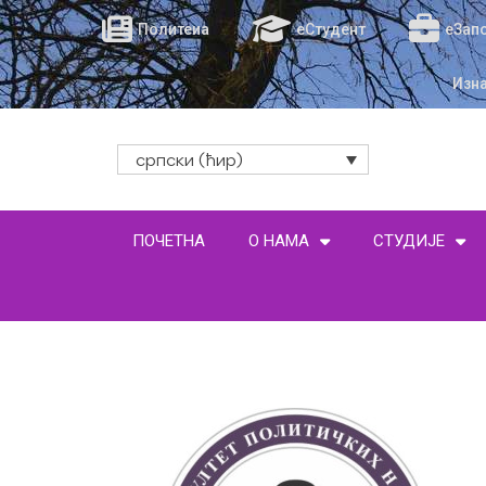
Политеиа
еСтудент
еЗап
Изн
српски (ћир)
ПОЧЕТНА
О НАМА
СТУДИЈЕ