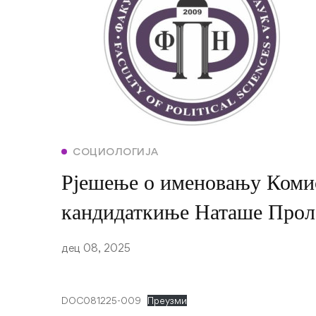
СОЦИОЛОГИЈА
Рјешење о именовању Комис
кандидаткиње Наташе Прол
дец 08, 2025
DOC081225-009
Преузми