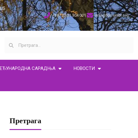
US
+387 (0)51 304 001
info@fpn.unibl.org
ЕЂУНАРОДНА САРАДЊА
НОВОСТИ
Претрага