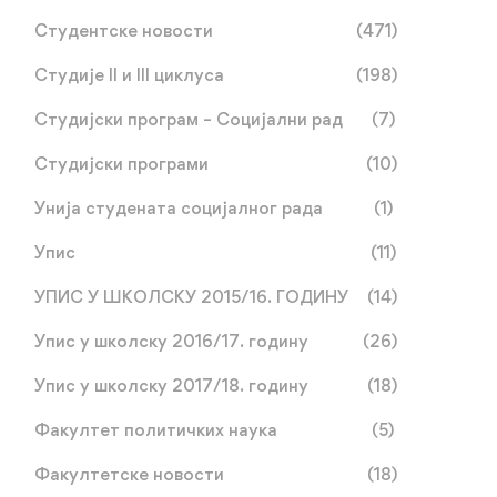
Студентске новости
(471)
Студије II и III циклуса
(198)
Студијски програм – Социјални рад
(7)
Студијски програми
(10)
Унија студената социјалног рада
(1)
Упис
(11)
УПИС У ШКОЛСКУ 2015/16. ГОДИНУ
(14)
Упис у школску 2016/17. годину
(26)
Упис у школску 2017/18. годину
(18)
Факултет политичких наука
(5)
Факултетске новости
(18)