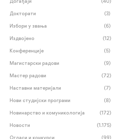
Догађаји
(40)
Докторати
(3)
Избори у звања
(6)
Издвојено
(12)
Конференције
(5)
Магистарски радови
(9)
Мастер радови
(72)
Наставни материјали
(7)
Нови студијски програми
(8)
Новинарство и комуникологија
(172)
Новости
(1.175)
Огласи и конкурси
(99)