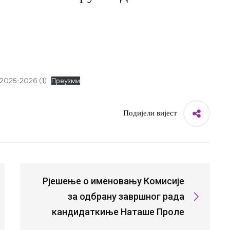
2025-2026 (1)
Преузми
Подијели вијест
Рјешење о именовању Комисије
за одбрану завршног рада
кандидаткиње Наташе Проле