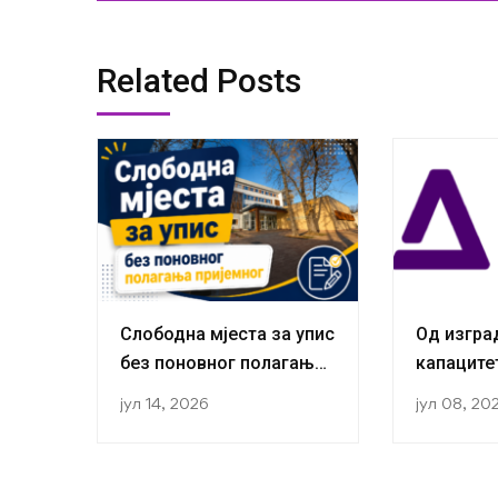
Related Posts
Слободна мјеста за упис
Од изгр
без поновног полагања
капаците
пријемног
публикаци
јул 14, 2026
јул 08, 20
Истражив
за социо
завршили