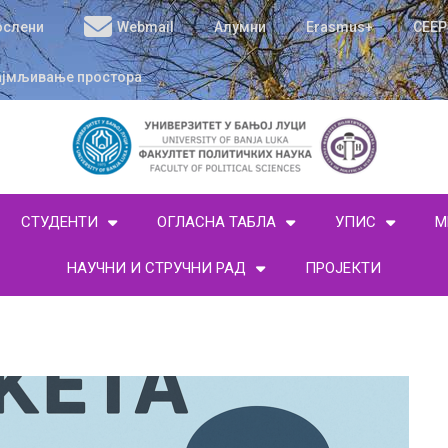
ослени
Webmail
Алумни
Erasmus+
CEEP
ајмљивање простора
СТУДЕНТИ
ОГЛАСНА ТАБЛА
УПИС
М
НАУЧНИ И СТРУЧНИ РАД
ПРОЈЕКТИ