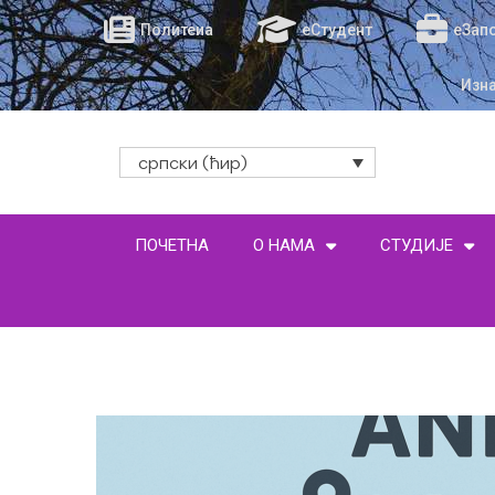
Политеиа
еСтудент
еЗап
Изн
српски (ћир)
ПОЧЕТНА
О НАМА
СТУДИЈЕ