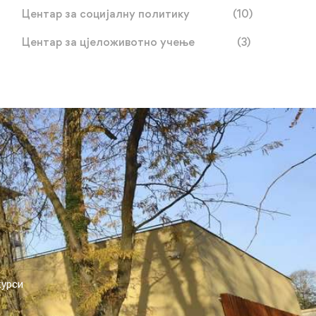
Центар за социјалну политику
(10)
Центар за цјеложивотно учење
(3)
курси