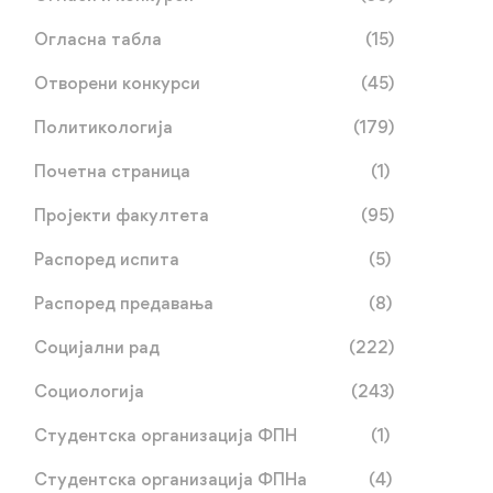
Огласна табла
(15)
Отворени конкурси
(45)
Политикологија
(179)
Почетна страница
(1)
Пројекти факултета
(95)
Распоред испита
(5)
Распоред предавања
(8)
Упис без поновног
Обавјештење о упису
Социјални рад
(222)
полагања пријемног
Социологија
(243)
јул 03, 2026
јул 02, 2026
Студентска организација ФПН
(1)
Студентска организација ФПНа
(4)