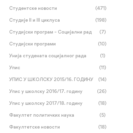
Студентске новости
(471)
Студије II и III циклуса
(198)
Студијски програм – Социјални рад
(7)
Студијски програми
(10)
Унија студената социјалног рада
(1)
Упис
(11)
УПИС У ШКОЛСКУ 2015/16. ГОДИНУ
(14)
Упис у школску 2016/17. годину
(26)
Упис у школску 2017/18. годину
(18)
Факултет политичких наука
(5)
Факултетске новости
(18)