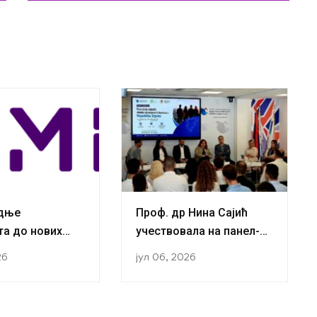
адње
Проф. др Нина Сајић
та до нових
учествовала на панел-
ја:
дискусији „Повратак
26
јул 06, 2026
ачи са Катедре
младих
логију успјешно
високообразованих
 трећу
кадрова у Републику