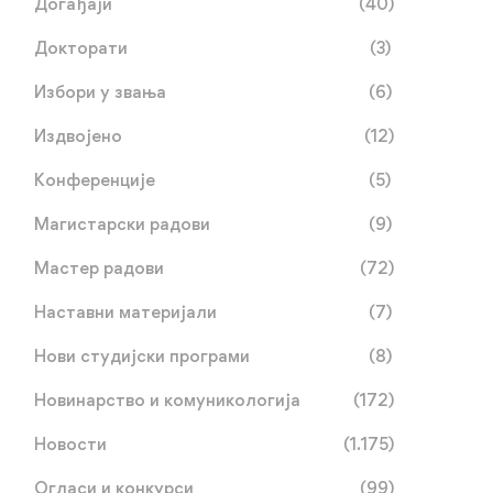
Догађаји
(40)
Докторати
(3)
Избори у звања
(6)
Издвојено
(12)
Конференције
(5)
Магистарски радови
(9)
Мастер радови
(72)
Наставни материјали
(7)
Нови студијски програми
(8)
Новинарство и комуникологија
(172)
Новости
(1.175)
Огласи и конкурси
(99)