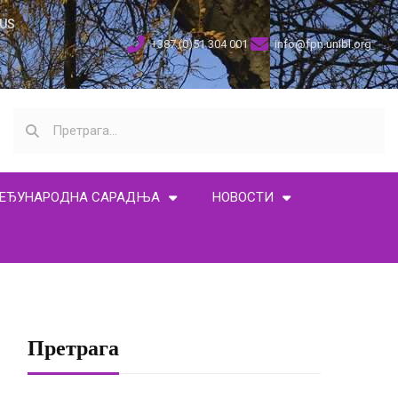
US
+387 (0)51 304 001
info@fpn.unibl.org
ЕЂУНАРОДНА САРАДЊА
НОВОСТИ
Претрага