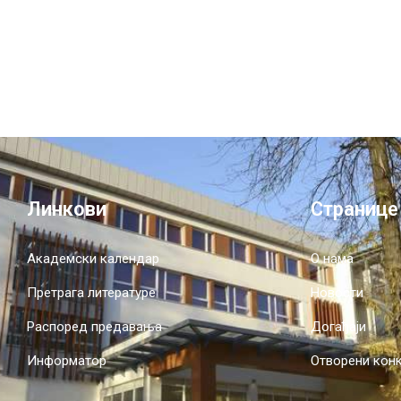
Линкови
Странице
Академски календар
О нама
Претрага литературе
Новости
Распоред предавања
Догађаји
Информатор
Отворени кон