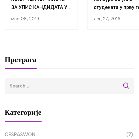
ЗА УПИС КАНДИДАТА У I
студената у прву 
ГОДИНУ I ЦИКЛУСА
III циклуса студија
мар 08, 2019
дец 27, 2016
СТУДИЈА У
Факултету полити
АКАДЕМСКОЈ 2016/2017
наука
ГОДИНИ
Претрага
Категорије
CESPASWON
(7)