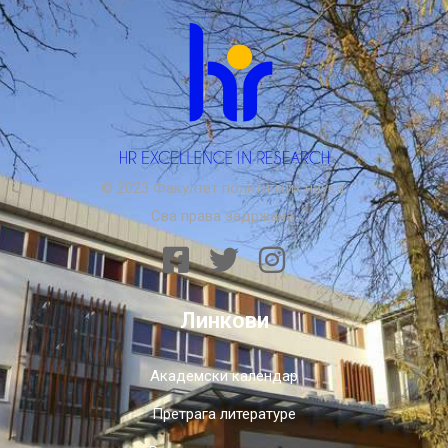
© 2023 Факултет политичких наука.
Сва права задржана.
Линкови
Академски календар
Претрага литературе