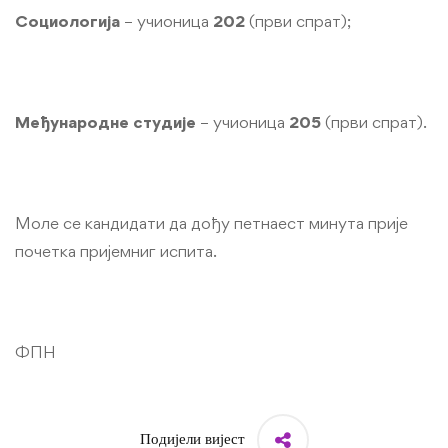
Социологија
– учионица
202
(први спрат);
Међународне студије
– учионица
205
(први спрат).
Моле се кандидати да дођу петнаест минута прије
почетка пријемниг испита.
ФПН
Подијели вијест