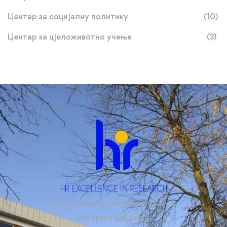
Центар за социјалну политику
(10)
Центар за цјеложивотно учење
(3)
© 2023 Факултет политичких наука.
Сва права задржана.