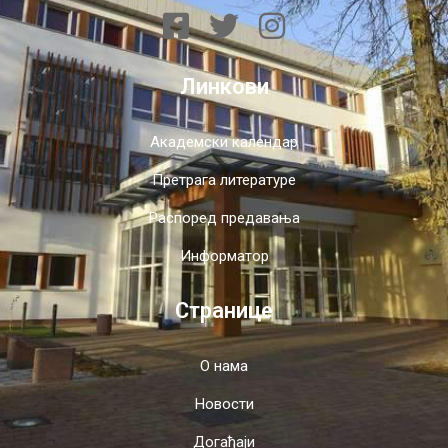
Линкови
Академски календар
Претрага литературе
Распоред предавања
Информатор
Странице
О нама
Новости
Догађаји