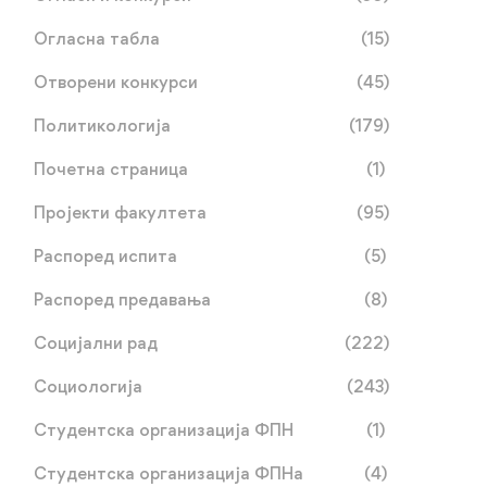
Огласна табла
(15)
Отворени конкурси
(45)
Политикологија
(179)
Обавјештење о одбрани
Drugi kolokvijum iz
Почетна страница
(1)
завршног (мастер) рада
predmeta Javna uprava
Пројекти факултета
(95)
кандидаткиње Иве
мај 20, 2026
мај 20, 2026
Ђудуровић
Распоред испита
(5)
Распоред предавања
(8)
Социјални рад
(222)
Социологија
(243)
Студентска организација ФПН
(1)
Студентска организација ФПНа
(4)