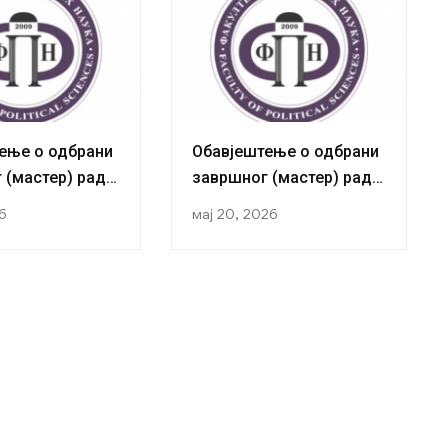
ење о одбрани
Обавјештење о одбрани
 (мастер) рада
завршног (мастер) рада
ткиње Жељане
кандидаткиње Ирене
26
мај 20, 2026
Богдановић