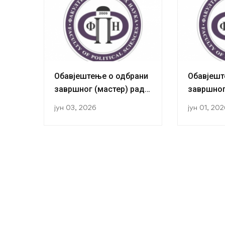
Обавјештење о одбрани
Обавјешт
завршног (мастер) рада
завршног
кандидаткиње Маријане
кандида
јун 03, 2026
јун 01, 20
Бозало
Томић