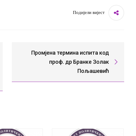
Подијели вијест
Промјена термина испита код
проф. др Бранке Золак
Пољашевић