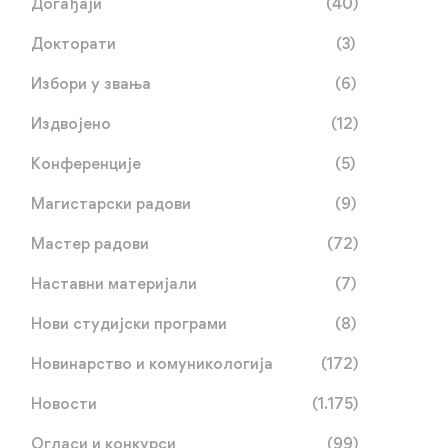
Догађаји
(40)
Докторати
(3)
Избори у звања
(6)
Издвојено
(12)
Конференције
(5)
Магистарски радови
(9)
Мастер радови
(72)
Наставни материјали
(7)
Нови студијски програми
(8)
Новинарство и комуникологија
(172)
Новости
(1.175)
Огласи и конкурси
(99)