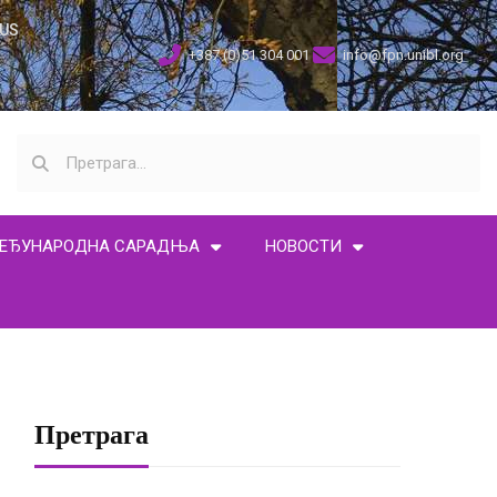
US
+387 (0)51 304 001
info@fpn.unibl.org
ЕЂУНАРОДНА САРАДЊА
НОВОСТИ
Претрага