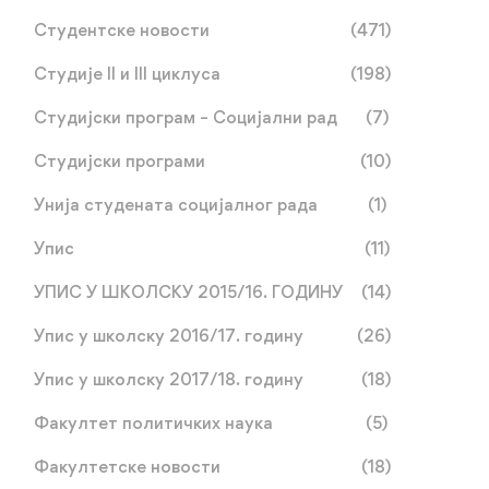
Студентске новости
(471)
Студије II и III циклуса
(198)
Студијски програм – Социјални рад
(7)
Студијски програми
(10)
Унија студената социјалног рада
(1)
Упис
(11)
УПИС У ШКОЛСКУ 2015/16. ГОДИНУ
(14)
Упис у школску 2016/17. годину
(26)
Упис у школску 2017/18. годину
(18)
Факултет политичких наука
(5)
Факултетске новости
(18)