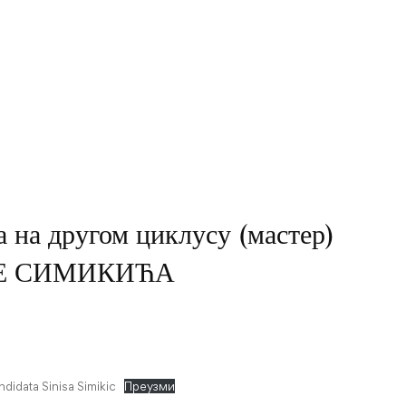
а на другом циклусу (мастер)
ИШЕ СИМИКИЋА
didata Sinisa Simikic
Преузми