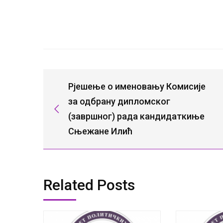
Рјешење о именовању Комисије
за одбрану дипломског
(завршног) рада кандидаткиње
Сњежане Илић
Related Posts