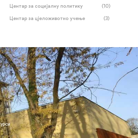
Центар за социјалну политику
(10)
Центар за цјеложивотно учење
(3)
курси