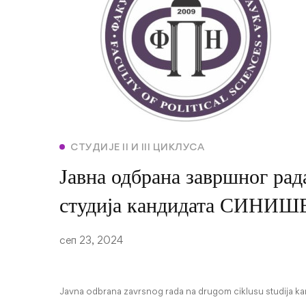
СТУДИЈЕ II И III ЦИКЛУСА
Јавна одбрана завршног рад
студија кандидата СИН
сеп 23, 2024
Javna odbrana zavrsnog rada na drugom ciklusu studija kan