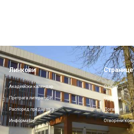
Линкови
Странице
Академски календар
О нама
Претрага литературе
Новости
Распоред предавања
Догађаји
Информатор
Отворени кон