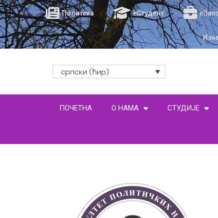
Политеиа
еСтудент
еЗап
Изн
српски (ћир)
ПОЧЕТНА
О НАМА
СТУДИЈЕ