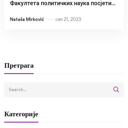
Факултета политичких наука посјетили
Доњу Градину, Јасеновац и Драксенић
Nataša Mirković
сеп 21, 2023
Претрага
Категорије