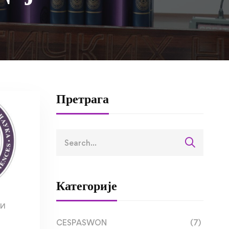
Претрага
Категорије
МИ
CESPASWON
(7)