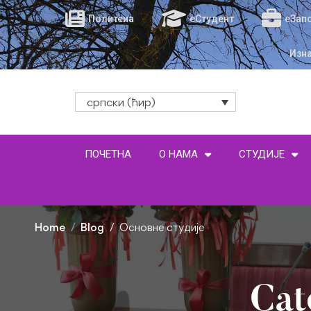
Политеиа
еСтудент
еЗап
Изн
српски (ћир)
ПОЧЕТНА
О НАМА
СТУДИЈЕ
Home
Blog
Основне студије
Cat