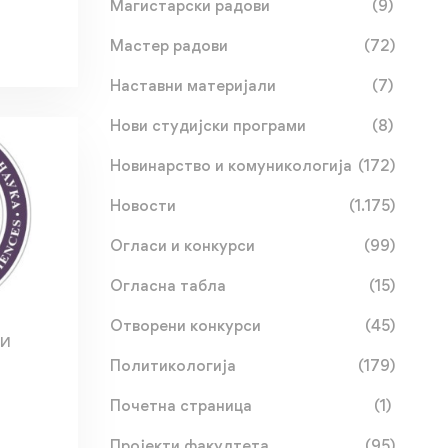
Магистарски радови
(9)
Мастер радови
(72)
Наставни материјали
(7)
Нови студијски програми
(8)
Новинарство и комуникологија
(172)
Новости
(1.175)
Огласи и конкурси
(99)
Огласна табла
(15)
Отворени конкурси
(45)
МИ
Политикологија
(179)
Почетна страница
(1)
Пројекти факултета
(95)