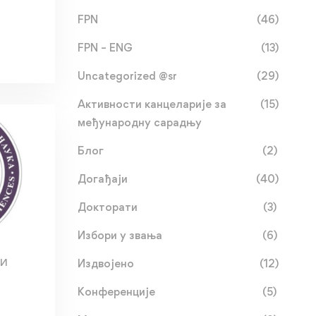
FPN
(46)
FPN – ENG
(13)
Uncategorized @sr
(29)
Активности канцеларије за
(15)
међународну сарадњу
Блог
(2)
Догађаји
(40)
Докторати
(3)
Избори у звања
(6)
МИ
Издвојено
(12)
Конференције
(5)