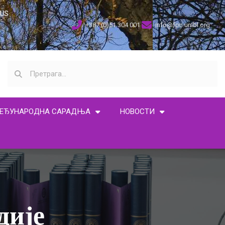
US
+387 (0)51 304 001
info@fpn.unibl.org
ЕЂУНАРОДНА САРАДЊА
НОВОСТИ
дије