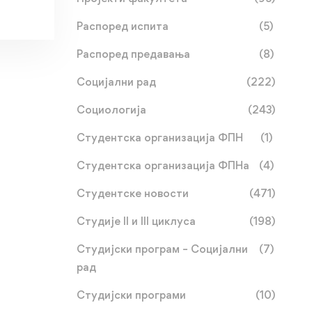
Распоред испита
(5)
Распоред предавања
(8)
Социјални рад
(222)
Социологија
(243)
Студентска организација ФПН
(1)
Студентска организација ФПНа
(4)
Студентске новости
(471)
Студије II и III циклуса
(198)
Студијски програм – Социјални
(7)
рад
Студијски програми
(10)