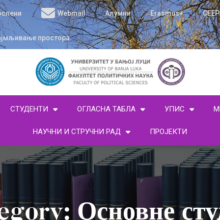
ослени
Webmail
Алумни
Erasmus+
CEEP
ајмљивање простора
СТУДЕНТИ
ОГЛАСНА ТАБЛА
УПИС
М
НАУЧНИ И СТРУЧНИ РАД
ПРОЈЕКТИ
egory: Основне сту