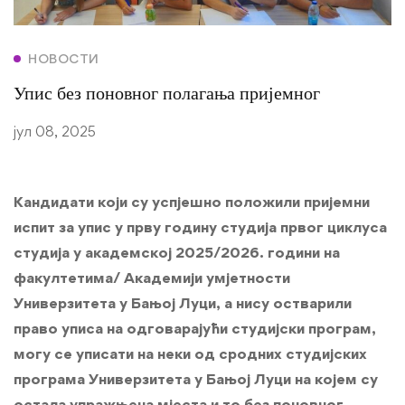
НОВОСТИ
Упис без поновног полагања пријемног
јул 08, 2025
Кандидати који су успјешно положили пријемни
испит за упис у прву годину студија првог циклуса
студија у академској 2025/2026. години на
факултетима/ Академији умјетности
Универзитета у Бањој Луци, а нису остварили
право уписа на одговарајући студијски програм,
могу се уписати на неки од сродних студијских
програма Универзитета у Бањој Луци на којем су
остала упражњена мјеста и то без поновног