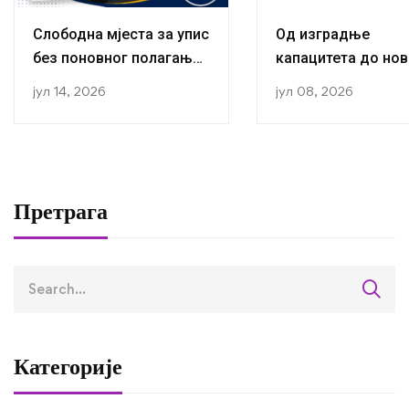
Слободна мјеста за упис
Од изградње
без поновног полагања
капацитета до нов
пријемног
публикација:
јул 14, 2026
јул 08, 2026
Истраживачи са К
за социологију ус
завршили трећу
студијску посјету 
оквиру RETLAMI-S
Претрага
пројекта
Категорије