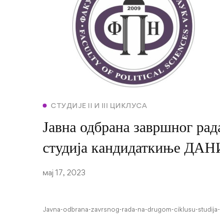
СТУДИЈЕ II И III ЦИКЛУСА
Јавна одбрана завршног рад
студија кандидаткиње 
мај 17, 2023
Javna-odbrana-zavrsnog-rada-na-drugom-ciklusu-studija-