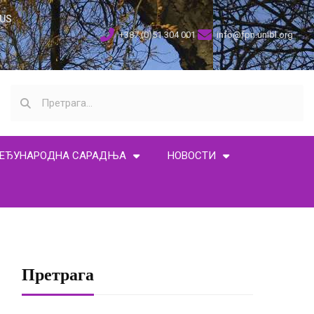
US
+387 (0)51 304 001
info@fpn.unibl.org
ЕЂУНАРОДНА САРАДЊА
НОВОСТИ
Претрага