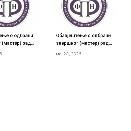
ење о одбрани
Обавјештење о одбрани
 (мастер) рада
завршног (мастер) рада
ткиње Жељане
кандидаткиње Ирене
26
мај 20, 2026
Богдановић