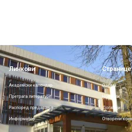
Линкови
Странице
Академски календар
О нама
Претрага литературе
Новости
Распоред предавања
Догађаји
Информатор
Отворени кон