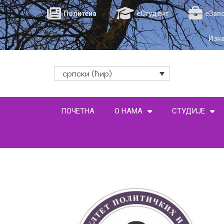
Политеиа
еСтудент
еЗап
Изн
српски (ћир)
ПОЧЕТНА
О НАМА
СТУДИЈЕ