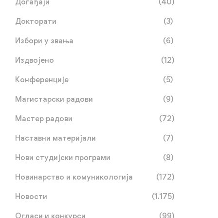
Догађаји
(40)
Докторати
(3)
Избори у звања
(6)
Издвојено
(12)
Конференције
(5)
Магистарски радови
(9)
Мастер радови
(72)
Наставни материјали
(7)
Нови студијски програми
(8)
Новинарство и комуникологија
(172)
Новости
(1.175)
Огласи и конкурси
(99)