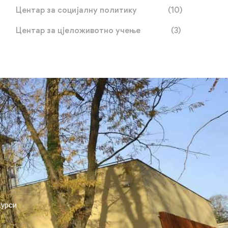
Центар за социјалну политику
(10)
Центар за цјеложивотно учење
(3)
курси