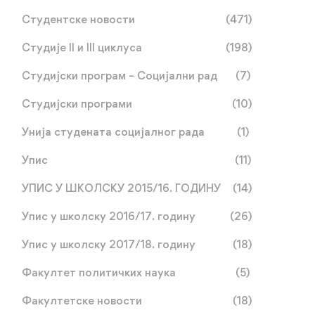
Студентске новости
(471)
Студије II и III циклуса
(198)
Студијски програм – Социјални рад
(7)
Студијски програми
(10)
Унија студената социјалног рада
(1)
Упис
(11)
УПИС У ШКОЛСКУ 2015/16. ГОДИНУ
(14)
Упис у школску 2016/17. годину
(26)
Упис у школску 2017/18. годину
(18)
Факултет политичких наука
(5)
Факултетске новости
(18)