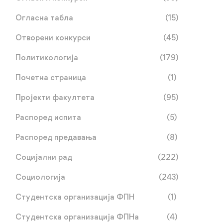
Огласна табла
(15)
Отворени конкурси
(45)
Политикологија
(179)
Обавјештење о одбрани
Drugi kolokvijum iz
завршног (мастер) рада
predmeta Javna uprava
Почетна страница
(1)
кандидаткиње Иве
мај 20, 2026
мај 20, 2026
Пројекти факултета
(95)
Ђудуровић
Распоред испита
(5)
Распоред предавања
(8)
Социјални рад
(222)
Социологија
(243)
Студентска организација ФПН
(1)
Студентска организација ФПНа
(4)