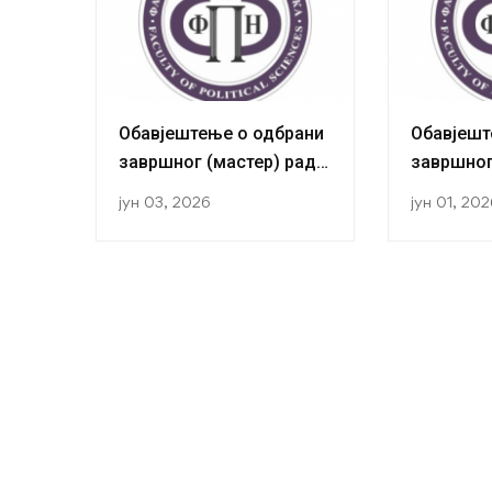
Обавјештење о одбрани
Обавјешт
завршног (мастер) рада
завршног
кандидаткиње Маријане
кандида
јун 03, 2026
јун 01, 20
Бозало
Томић