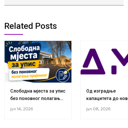
Related Posts
Слободна мјеста за упис
Од изградње
без поновног полагања
капацитета до нов
пријемног
публикација:
јул 14, 2026
јул 08, 2026
Истраживачи са К
за социологију ус