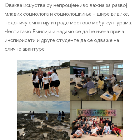
Оваква искуства су непроцјењиво важна за развој
младих социолога и социолошкиња – шире видике,
подстичу емпатију и граде мостове међу културама.
Честитамо Емилији и надамо се да ће њена прича
инспирисати и друге студенте да се одваже на
сличне авантуре!