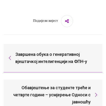
Подијели вијест
Завршена обука о генеративној
вјештачкој интелигенцији на ФПН-у
Обавјештење за студенте треће и
четврте године – усмјерење Односи с
јавношћу