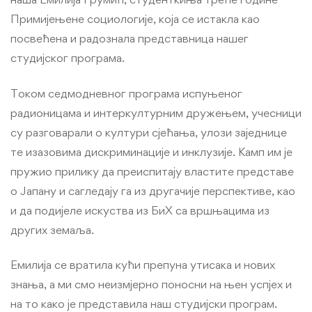
Примијењене социологије, која се истакла као
посвећена и радознала представница нашег
студијског програма.
Током седмодневног програма испуњеног
радионицама и интеркултурним дружењем, учесници
су разговарали о култури сјећања, улози заједнице
те изазовима дискриминације и инклузије. Камп им је
пружио прилику да преиспитају властите представе
о Јапану и сагледају га из другачије перспективе, као
и да подијеле искуства из БиХ са вршњацима из
других земаља.
Емилија се вратила кући препуна утисака и нових
знања, а ми смо неизмјерно поносни на њен успјех и
на то како је представила наш студијски програм.