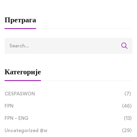
завршили трећу
студијску посјету 
оквиру RETLAMI-S
Претрага
пројекта
Категорије
CESPASWON
(7)
FPN
(46)
FPN – ENG
(13)
Uncategorized @sr
(29)