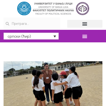
српски (ћир)