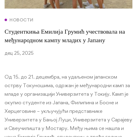
НОВОСТИ
Студенткиња Емилија Грумић учествовала на
међународном кампу младих у Јапану
дец 25, 2025
Од 15. до 21. децембра, на удаљеном јапанском
острву Токуношима, одржан је међународни камп за
младе у организацији Универзитета у Токију. Камп је
окупио студенте из Јапана, Филипина и Босне и
Херцеговине – укључујући представнике
Универзитета у Бањој Луци, Универзитета у Сарајеву
и Свеучилишта у Мостару. Међу њима се нашла и
наша Емилија Грумић, студенткиња треће године