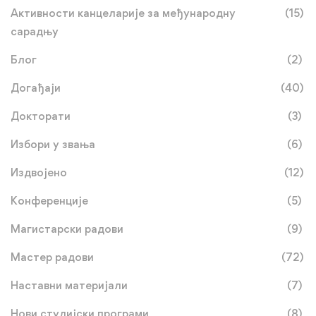
Активности канцеларије за међународну
(15)
сарадњу
Блог
(2)
Догађаји
(40)
Докторати
(3)
Избори у звања
(6)
Издвојено
(12)
Конференције
(5)
Магистарски радови
(9)
Мастер радови
(72)
Наставни материјали
(7)
Нови студијски програми
(8)