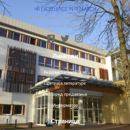
© 2023 Факултет политичких наука.
Сва права задржана.
Линкови
Академски календар
Претрага литературе
Распоред предавања
Информатор
Странице