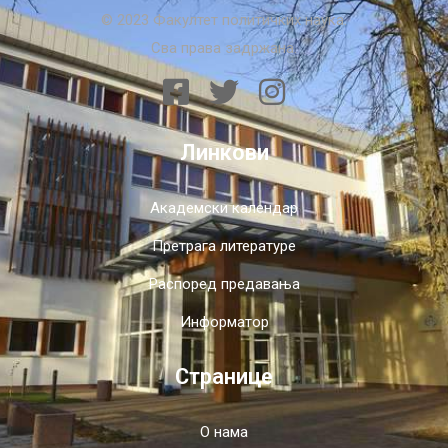
© 2023 Факултет политичких наука.
Сва права задржана.
Линкови
Академски календар
Претрага литературе
Распоред предавања
Информатор
Странице
О нама