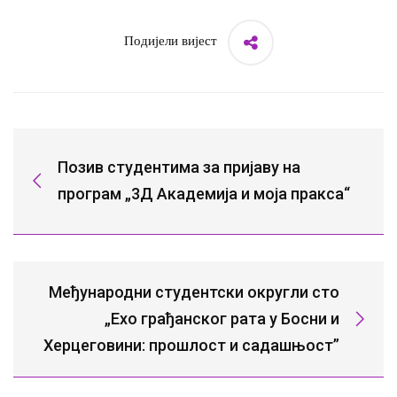
Подијели вијест
Позив студентима за пријаву на
програм „3Д Академија и моја пракса“
Међународни студентски округли сто
„Ехо грађанског рата у Босни и
Херцеговини: прошлост и садашњост”