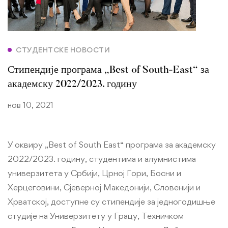
СТУДЕНТСКЕ НОВОСТИ
Стипендије програма „Best of South-East“ за
академску 2022/2023. годину
нов 10, 2021
У оквиру „Best of South East“ програма за академску
2022/2023. годину, студентима и алумнистима
универзитета у Србији, Црној Гори, Босни и
Херцеговини, Сјеверној Македонији, Словенији и
Хрватској, доступне су стипендије за једногодишње
студије на Универзитету у Грацу, Техничком