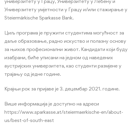
универзитету у Грацу, Универзитету у Лебену и
Универзитету умјетности у Грацу и/или стажирање у
Steiermärkische Sparkasse Bank.
Циљ програма је пружити студентима могућност за
даље образовање, радно искуство и полазну основу
за њихов професионални живот. Кандидати који буду
изабрани, биће уписани на једном од наведених
аустријских универзитета, као студенти размјене у
трајању од једне године.
Крајњи рок за пријаве је 3. децембар 2021. године.
Више информација је доступно на адреси
https://www.sparkasse.at/steiermaerkische-en/about-
us/best-of-south-east