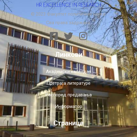
© 2023 Факултет политичких наука.
Сва права задржана.
Линкови
Академски календар
Претрага литературе
Распоред предавања
Информатор
Странице