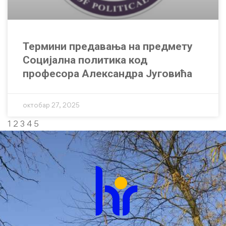
Термини предавања на предмету
Социјална политика код
професора Александра Југовића
октобар 27, 2025
1
2
3
4
5