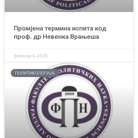
Промјена термина испита код
проф. др Невенка Врањеша
фебруар 4, 2026
ПОЛИТИКОЛОГИЈА