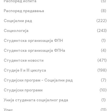
Распоред испита
(5)
Распоред предавања
(8)
Социјални рад
(222)
Социологија
(243)
Студентска организација ФПН
(1)
Студентска организација ФПНа
(4)
Студентске новости
(471)
Студије II и III циклуса
(198)
Студијски програм – Социјални рад
(7)
Студијски програми
(10)
Унија студената социјалног рада
(1)
Упис
(11)