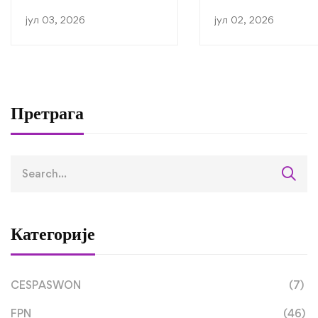
прву годину студиј
јул 03, 2026
јул 02, 2026
академској 2026/2
години
Претрага
Категорије
CESPASWON
(7)
FPN
(46)