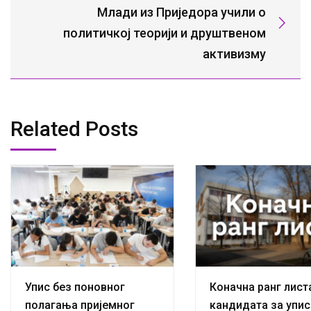
Млади из Приједора учили о
политичкој теорији и друштвеном
активизму
Related Posts
Упис без поновног
Коначна ранг лист
полагања пријемног
кандидата за упис