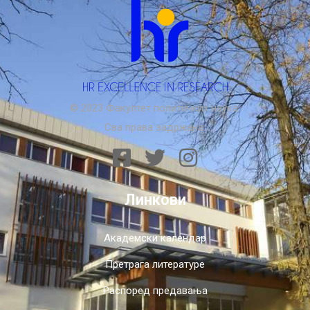
© 2023 Факултет политичких наука.
Сва права задржана.
Линкови
Академски календар
Претрага литературе
Распоред предавања