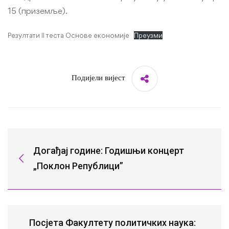
15 (приземље).
Резултати II теста Основе економије
Преузми
Подијели вијест
Догађај године: Годишњи концерт
„Поклон Републици”
Посјета Факултету политичких наука: