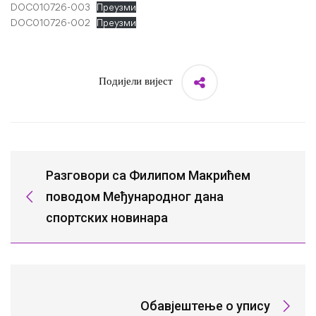
DOC010726-003
Преузми
DOC010726-002
Преузми
Подијели вијест
Разговори са Филипом Макрићем
поводом Међународног дана
спортских новинара
Обавјештење о упису