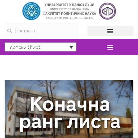
српски (ћир)