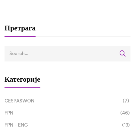
за социологију ус
завршили трећу
студијску посјету 
оквиру RETLAMI-S
Претрага
пројекта
Категорије
CESPASWON
(7)
FPN
(46)
FPN – ENG
(13)