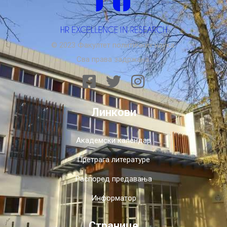
© 2023 Факултет политичких наука.
Сва права задржана.
Линкови
Академски календар
Претрага литературе
Распоред предавања
Информатор
Странице