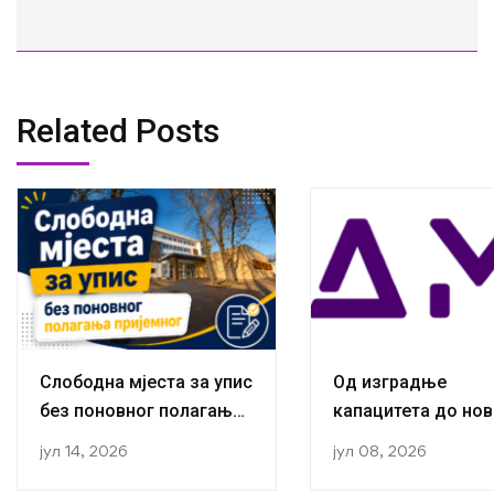
Related Posts
Слободна мјеста за упис
Од изградње
без поновног полагања
капацитета до нов
пријемног
публикација:
јул 14, 2026
јул 08, 2026
Истраживачи са К