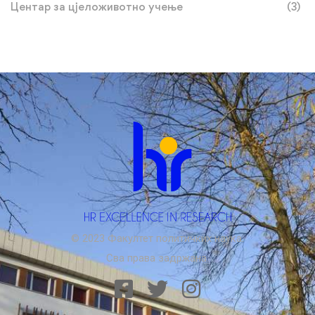
Центар за цјеложивотно учење
(3)
© 2023 Факултет политичких наука.
Сва права задржана.