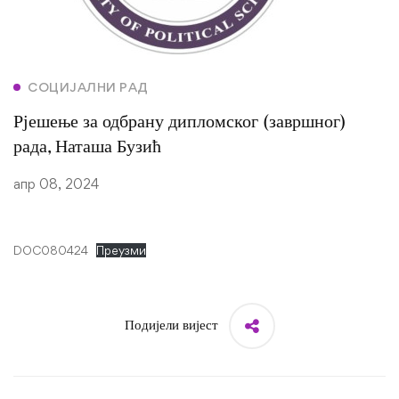
СОЦИЈАЛНИ РАД
Рјешење за одбрану дипломског (завршног)
рада, Наташа Бузић
апр 08, 2024
DOC080424
Преузми
Подијели вијест