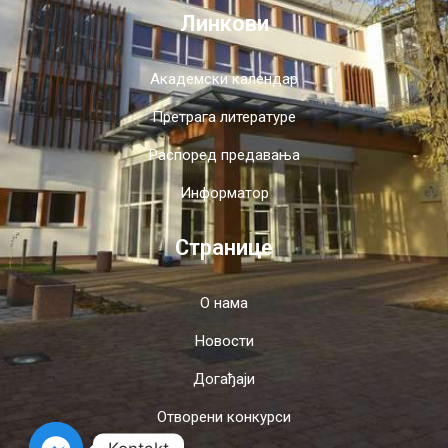
Линкови
Академски календар
Претрага литературе
Распоред предавања
Информатор
Странице
О нама
Новости
Догађаји
Отворени конкурси