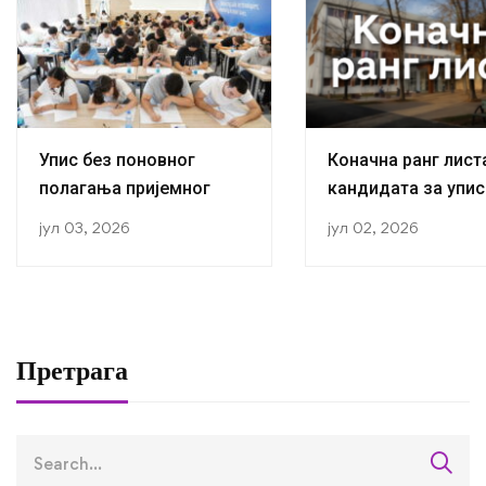
Упис без поновног
Коначна ранг лист
полагања пријемног
кандидата за упис
прву годину студиј
јул 03, 2026
јул 02, 2026
академској 2026/2
години
Претрага