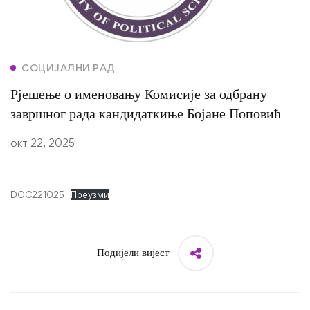
СОЦИЈАЛНИ РАД
Рјешење о именовању Комисије за одбрану
завршног рада кандидаткиње Бојане Поповић
окт 22, 2025
DOC221025
Преузми
Подијели вијест