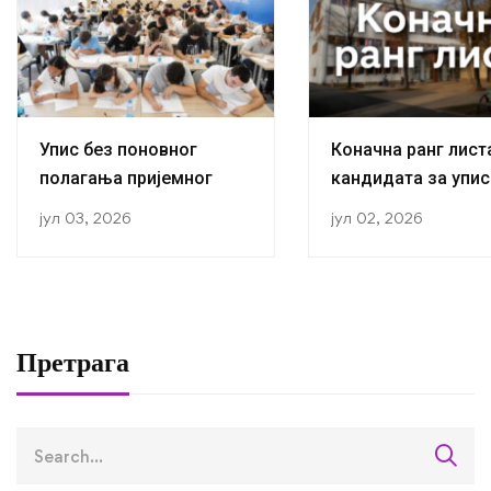
Упис без поновног
Коначна ранг лист
полагања пријемног
кандидата за упис
прву годину студиј
јул 03, 2026
јул 02, 2026
академској 2026/2
години
Претрага