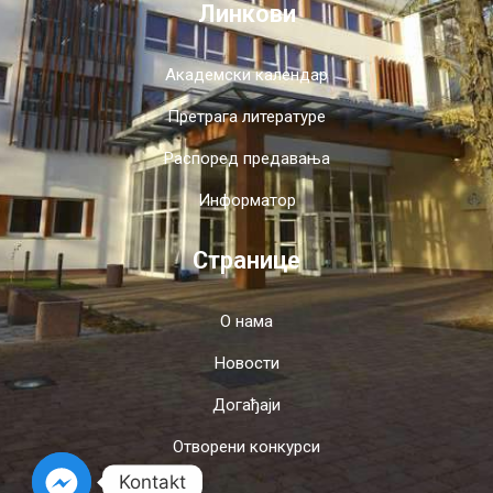
Линкови
Академски календар
Претрага литературе
Распоред предавања
Информатор
Странице
О нама
Новости
Догађаји
Отворени конкурси
Kontakt