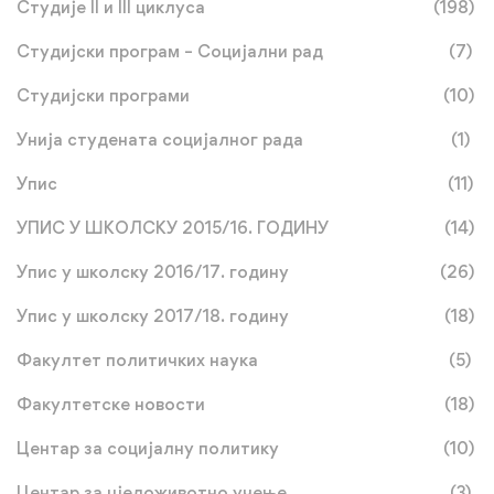
Студије II и III циклуса
(198)
Студијски програм – Социјални рад
(7)
Студијски програми
(10)
Унија студената социјалног рада
(1)
Упис
(11)
УПИС У ШКОЛСКУ 2015/16. ГОДИНУ
(14)
Упис у школску 2016/17. годину
(26)
Упис у школску 2017/18. годину
(18)
Факултет политичких наука
(5)
Факултетске новости
(18)
Центар за социјалну политику
(10)
Центар за цјеложивотно учење
(3)