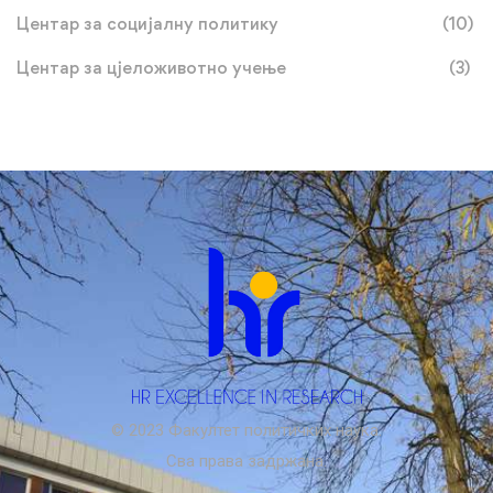
Центар за социјалну политику
(10)
Центар за цјеложивотно учење
(3)
© 2023 Факултет политичких наука.
Сва права задржана.