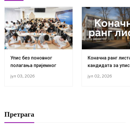
Упис без поновног
Коначна ранг лист
полагања пријемног
кандидата за упис
прву годину студиј
јул 03, 2026
јул 02, 2026
академској 2026/2
години
Претрага