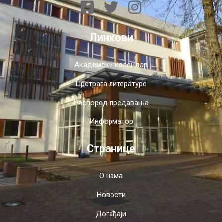
Линкови
Академски календар
Претрага литературе
Распоред предавања
Информатор
Странице
О нама
Новости
Догађаји