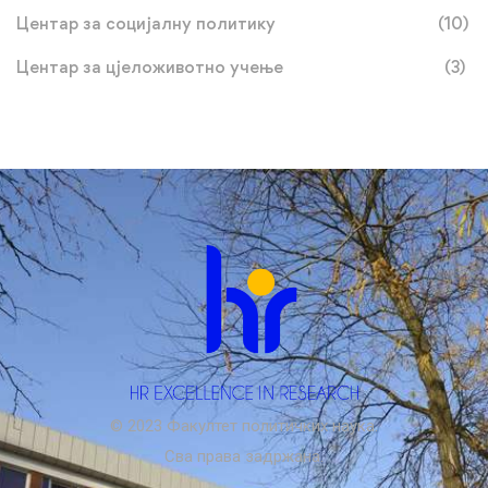
Центар за социјалну политику
(10)
Центар за цјеложивотно учење
(3)
© 2023 Факултет политичких наука.
Сва права задржана.