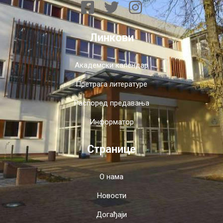
Линкови
Академски календар
Претрага литературе
Распоред предавања
Информатор
Странице
О нама
Новости
Догађаји