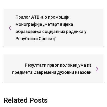
Прилог АТВ-а о промоцији
монографије „Четврт вијека
образовања социјалних радника у
Републици Српској“
Резултати првог колоквијума из
предмета Савремени духовни изазови
Related Posts