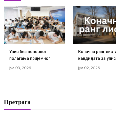
Упис без поновног
Коначна ранг лист
полагања пријемног
кандидата за упис
прву годину студиј
јул 03, 2026
јул 02, 2026
академској 2026/2
години
Претрага