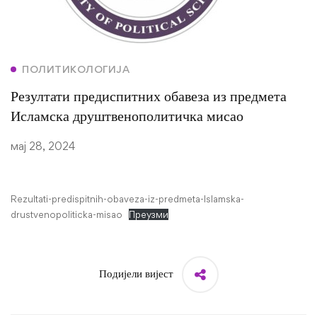
ПОЛИТИКОЛОГИЈА
Резултати предиспитних обавеза из предмета
Исламска друштвенополитичка мисао
мај 28, 2024
Rezultati-predispitnih-obaveza-iz-predmeta-Islamska-
drustvenopoliticka-misao
Преузми
Подијели вијест