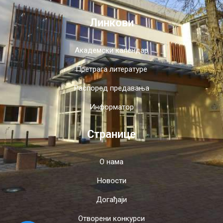
Линкови
Академски календар
Претрага литературе
Распоред предавања
Информатор
Странице
О нама
Новости
Догађаји
Отворени конкурси