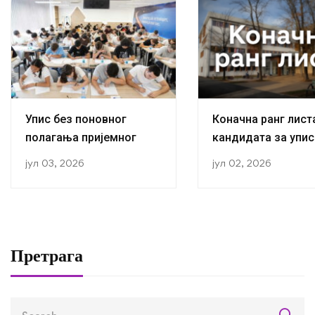
Упис без поновног
Коначна ранг лист
полагања пријемног
кандидата за упис
прву годину студиј
јул 03, 2026
јул 02, 2026
академској 2026/2
години
Претрага