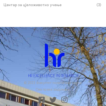
Центар за цјеложивотно учење
(3)
© 2023 Факултет политичких наука.
Сва права задржана.