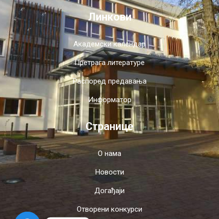
Линкови
Академски календар
Претрага литературе
Распоред предавања
Информатор
Странице
О нама
Новости
Догађаји
Отворени конкурси