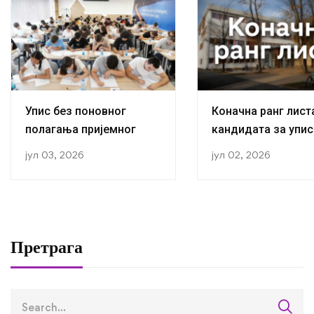
Упис без поновног
Коначна ранг лист
полагања пријемног
кандидата за упис
прву годину студиј
јул 03, 2026
јул 02, 2026
академској 2026/2
години
Претрага