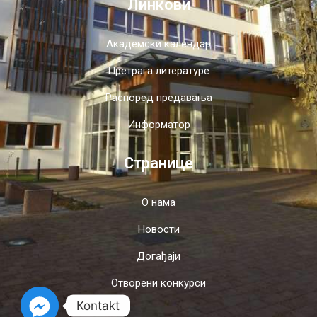
Линкови
Академски календар
Претрага литературе
Распоред предавања
Информатор
Странице
О нама
Новости
Догађаји
Отворени конкурси
Kontakt