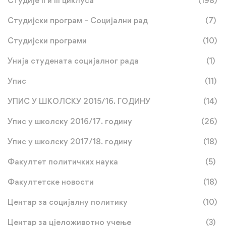
Студије II и III циклуса
(198)
Студијски програм – Социјални рад
(7)
Студијски програми
(10)
Унија студената социјалног рада
(1)
Упис
(11)
УПИС У ШКОЛСКУ 2015/16. ГОДИНУ
(14)
Упис у школску 2016/17. годину
(26)
Упис у школску 2017/18. годину
(18)
Факултет политичких наука
(5)
Факултетске новости
(18)
Центар за социјалну политику
(10)
Центар за цјеложивотно учење
(3)