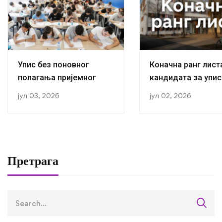
Упис без поновног
Коначна ранг лист
полагања пријемног
кандидата за упис
прву годину студиј
јул 03, 2026
јул 02, 2026
академској 2026/2
години
Претрага