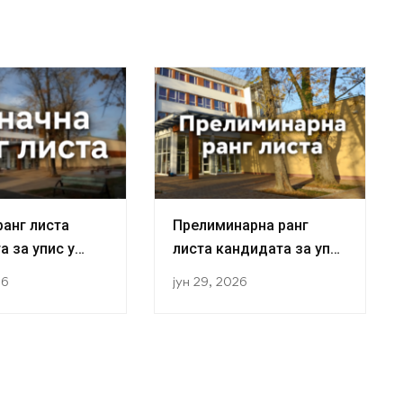
ранг листа
Прелиминарна ранг
а за упис у
листа кандидата за упис
ну студија у
у прву годину студија у
26
јун 29, 2026
ој 2026/2027.
академској 2026/2027.
години