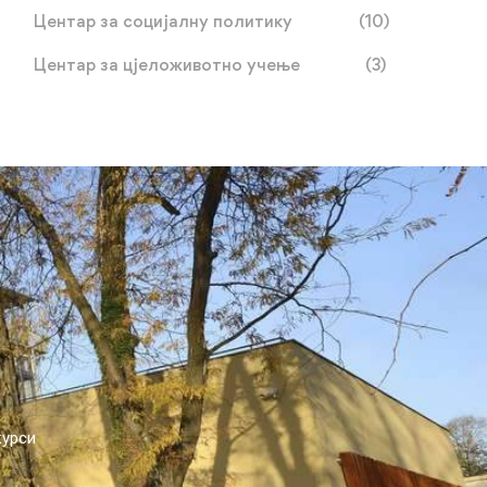
Центар за социјалну политику
(10)
Центар за цјеложивотно учење
(3)
курси