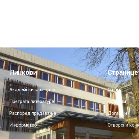
Линкови
Странице
Академски календар
О нама
Претрага литературе
Новости
Распоред предавања
Догађаји
Информатор
Отворени кон