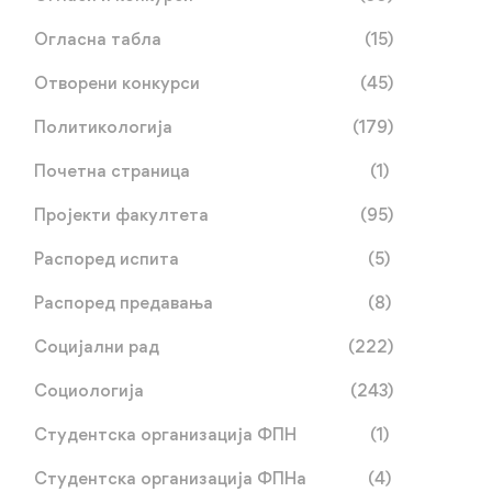
Огласна табла
(15)
Отворени конкурси
(45)
Политикологија
(179)
Почетна страница
(1)
Пројекти факултета
(95)
Распоред испита
(5)
Упис праксе за студенте
Обавјештење за
Распоред предавања
(8)
треће и четврте године
студенте Академије
(усмјерење Односи с
умјетности – испити и
јун 17, 2026
јун 03, 2026
Социјални рад
(222)
јавношћу)
предмета Телевизијс
новинарство
Социологија
(243)
Студентска организација ФПН
(1)
Студентска организација ФПНа
(4)