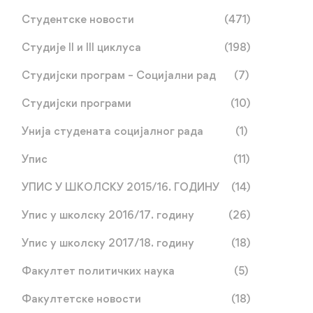
Студентске новости
(471)
Студије II и III циклуса
(198)
Студијски програм – Социјални рад
(7)
Студијски програми
(10)
Унија студената социјалног рада
(1)
Упис
(11)
УПИС У ШКОЛСКУ 2015/16. ГОДИНУ
(14)
Упис у школску 2016/17. годину
(26)
Упис у школску 2017/18. годину
(18)
Факултет политичких наука
(5)
Факултетске новости
(18)