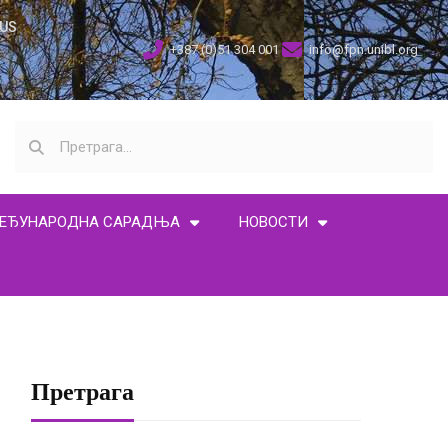
US
+387 (0)51 304 001
info@fpn.unibl.org
ЕЂУНАРОДНА САРАДЊА
НОВОСТИ
Претрага