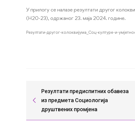
У прилогу се налазе резултати другог колокв
(Н20-23), одржаног 23. маја 2024. године.
Резултати-другог-колоквијума_Соц-културе-и-умјетно
Резултати предиспитних обавеза
из предмета Социологија
друштвених промјена