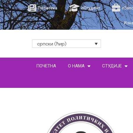
Политеиа
еСтудент
еЗап
Изн
српски (ћир)
ПОЧЕТНА
О НАМА
СТУДИЈЕ