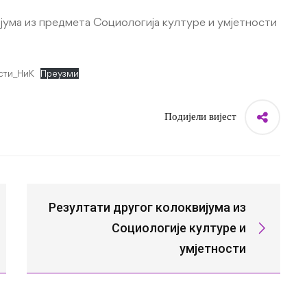
ијума из предмета Социологија културе и умјетности
сти_НиК
Преузми
Подијели вијест
Резултати другог колоквијума из
Социологије културе и
умјетности