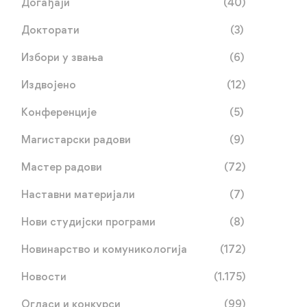
Догађаји
(40)
Докторати
(3)
Избори у звања
(6)
Издвојено
(12)
Конференције
(5)
Магистарски радови
(9)
Мастер радови
(72)
Наставни материјали
(7)
Нови студијски програми
(8)
Новинарство и комуникологија
(172)
Новости
(1.175)
Огласи и конкурси
(99)