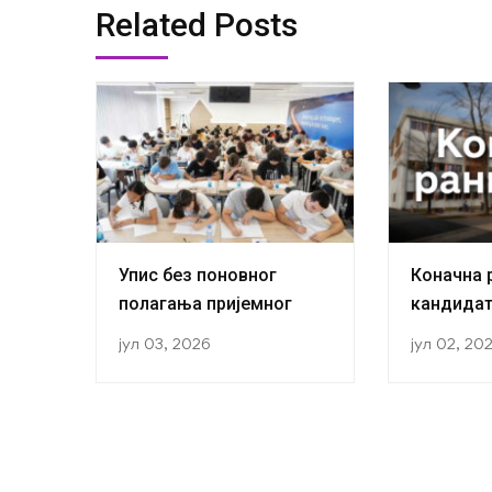
Related Posts
Упис без поновног
Коначна 
полагања пријемног
кандидат
прву годи
јул 03, 2026
јул 02, 20
академск
години