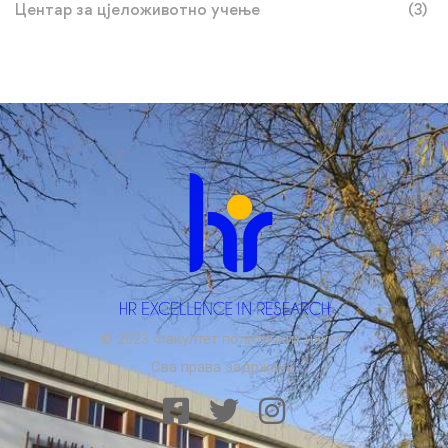
Центар за цјеложивотно учење
(3)
© 2023 Факултет политичких наука.
Сва права задржана.