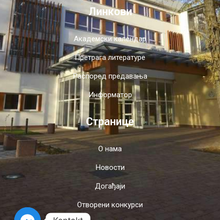
Линкови
Академски календар
Претрага литературе
Распоред предавања
Информатор
Странице
О нама
Новости
Догађаји
Отворени конкурси