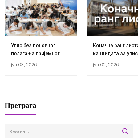
Упис без поновног
Коначна ранг лист
полагања пријемног
кандидата за упис
прву годину студиј
јул 03, 2026
јул 02, 2026
академској 2026/2
години
Претрага