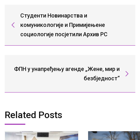
Студенти Новинарства и
комуникологије и Примијењене
социологије посјетили Архив РС
ФПН у унапређењу агенде „Жене, мир и
безбједност“
Related Posts