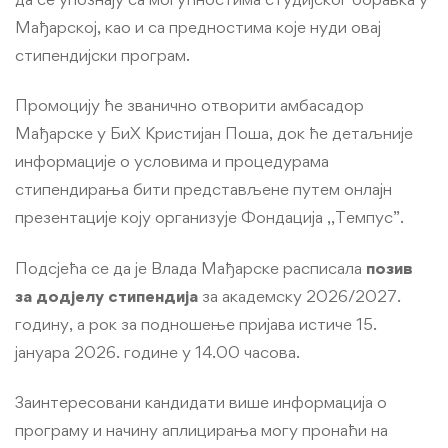
Мађарској, као и са предностима које нуди овај
стипендијски програм.
Промоцију ће званично отворити амбасадор
Мађарске у БиХ Кристијан Поша, док ће детаљније
информације о условима и процедурама
стипендирања бити представљене путем онлајн
презентације коју организује Фондација ,,Темпус”.
Подсјећа се да је Влада Мађарске расписала
позив
за додјелу стипендија
за академску 2026/2027.
годину, а рок за подношење пријава истиче 15.
јануара 2026. године у 14.00 часова.
Заинтересовани кандидати више информација о
програму и начину аплицирања могу пронаћи на