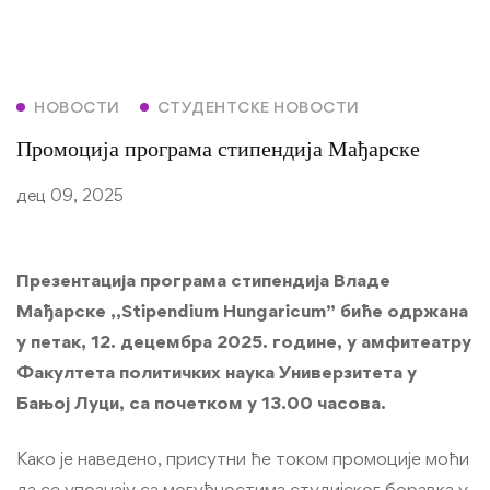
НОВОСТИ
СТУДЕНТСКЕ НОВОСТИ
Промоција програма стипендија Мађарске
дец 09, 2025
Презентација програма стипендија Владе
Мађарске ,,Stipendium Hungaricum” биће одржана
у петак, 12. децембра 2025. године, у амфитеатру
Факултета политичких наука Универзитета у
Бањој Луци, са почетком у 13.00 часова.
Како је наведено, присутни ће током промоције моћи
да се упознају са могућностима студијског боравка у