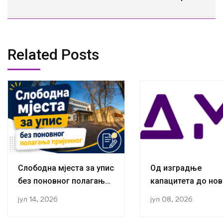
Related Posts
Слободна мјеста за упис
Од изградње
без поновног полагања
капацитета до нов
пријемног
публикација:
јул 14, 2026
јул 08, 2026
Истраживачи са К
за социологију ус