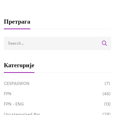
завршили трећу
студијску посјету 
оквиру RETLAMI-S
Претрага
пројекта
Категорије
CESPASWON
(7)
FPN
(46)
FPN – ENG
(13)
Uncategorized @sr
(29)