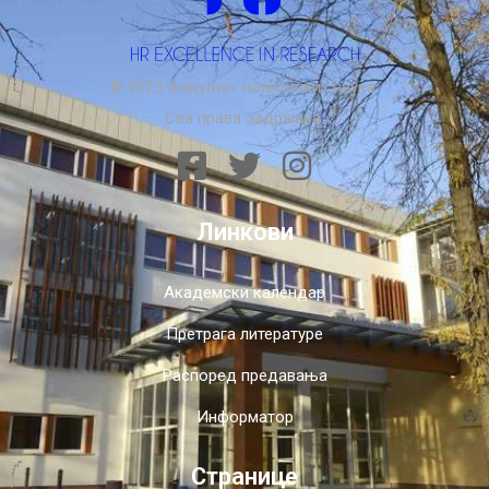
© 2023 Факултет политичких наука.
Сва права задржана.
Линкови
Академски календар
Претрага литературе
Распоред предавања
Информатор
Странице