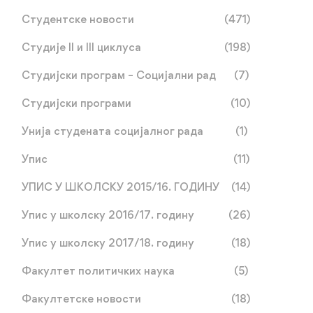
Студентске новости
(471)
Студије II и III циклуса
(198)
Студијски програм – Социјални рад
(7)
Студијски програми
(10)
Унија студената социјалног рада
(1)
Упис
(11)
УПИС У ШКОЛСКУ 2015/16. ГОДИНУ
(14)
Упис у школску 2016/17. годину
(26)
Упис у школску 2017/18. годину
(18)
Факултет политичких наука
(5)
Факултетске новости
(18)