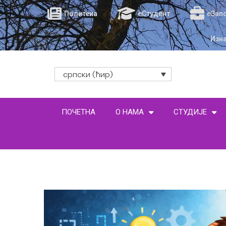
Политеиа
еСтудент
еЗап
Изн
српски (ћир)
ПОЧЕТНА
О НАМА
СТУДИЈЕ