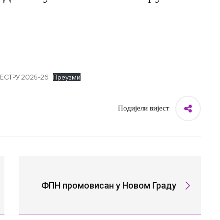
ЕСТРУ 2025-26
Преузми
Подијели вијест
ФПН промовисан у Новом Граду