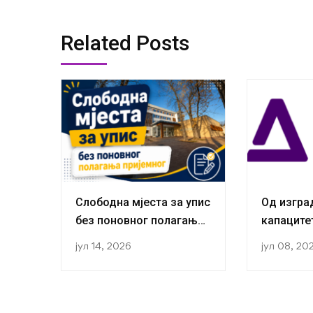
Related Posts
Слободна мјеста за упис
Од изгр
без поновног полагања
капаците
пријемног
публикаци
јул 14, 2026
јул 08, 20
Истражив
за социо
завршили
студијску