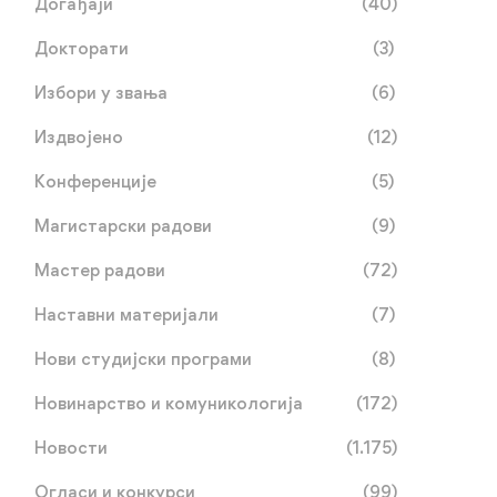
Догађаји
(40)
Докторати
(3)
Избори у звања
(6)
Издвојено
(12)
Конференције
(5)
Магистарски радови
(9)
Мастер радови
(72)
Наставни материјали
(7)
Нови студијски програми
(8)
Новинарство и комуникологија
(172)
Новости
(1.175)
Огласи и конкурси
(99)