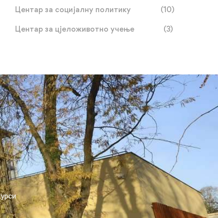
Центар за социјалну политику
(10)
Центар за цјеложивотно учење
(3)
курси