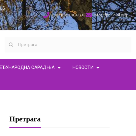
US
+387 (0)51 304 001
info@fpn.unibl.org
ЕЂУНАРОДНА САРАДЊА
НОВОСТИ
Претрага