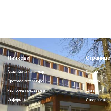
Линкови
Странице
Академски календар
О нама
Претрага литературе
Новости
Распоред предавања
Догађаји
Информатор
Отворени кон