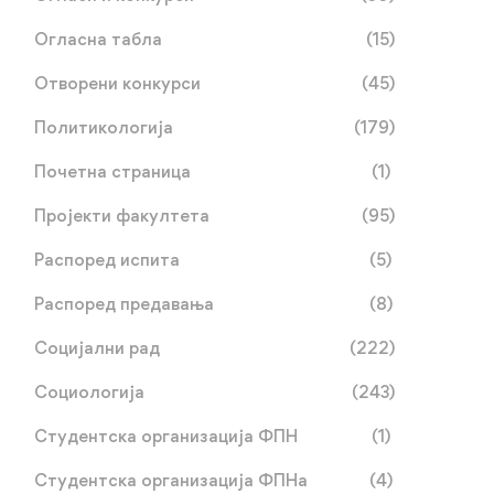
Огласна табла
(15)
Отворени конкурси
(45)
Политикологија
(179)
Почетна страница
(1)
Пројекти факултета
(95)
Распоред испита
(5)
Распоред предавања
(8)
Упис без поновног
Обавјештење о упису
Социјални рад
(222)
полагања пријемног
јул 03, 2026
јул 02, 2026
Социологија
(243)
Студентска организација ФПН
(1)
Студентска организација ФПНа
(4)