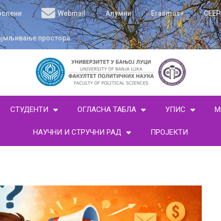
ослени
Webmail
Алумни
Erasmus+
CEEP
ајмљивање простора
СТУДЕНТИ
ОГЛАСНА ТАБЛА
УПИС
М
НАУЧНИ И СТРУЧНИ РАД
ПРОЈЕКТИ