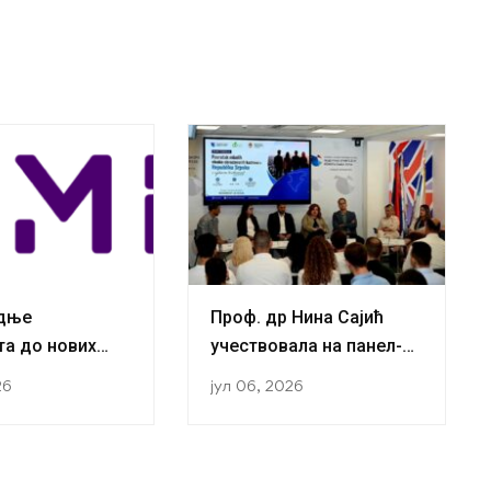
адње
Проф. др Нина Сајић
та до нових
учествовала на панел-
ја:
дискусији „Повратак
26
јул 06, 2026
ачи са Катедре
младих
логију успјешно
високообразованих
 трећу
кадрова у Републику
 посјету Бечу у
Српску и њихова