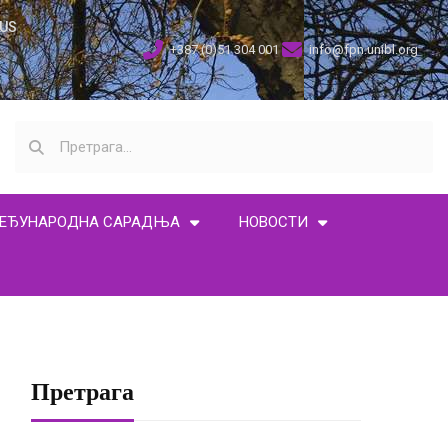
US
+387 (0)51 304 001
info@fpn.unibl.org
ЕЂУНАРОДНА САРАДЊА
НОВОСТИ
Претрага