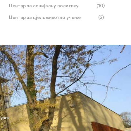
Центар за социјалну политику
(10)
Центар за цјеложивотно учење
(3)
курси