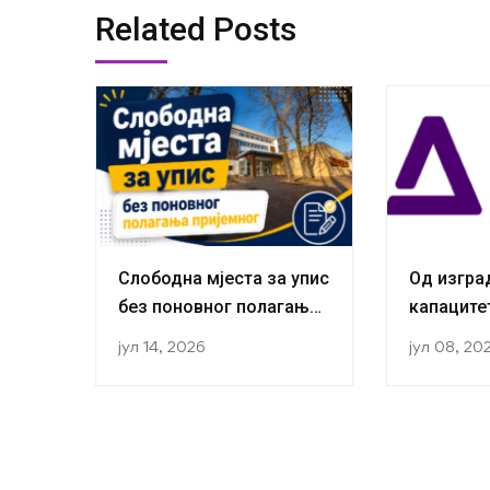
Related Posts
Слободна мјеста за упис
Од изгр
без поновног полагања
капаците
пријемног
публикаци
јул 14, 2026
јул 08, 20
Истражив
за социо
завршили
студијску
оквиру R