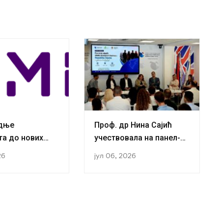
адње
Проф. др Нина Сајић
та до нових
учествовала на панел-
ја:
дискусији „Повратак
26
јул 06, 2026
ачи са Катедре
младих
логију успјешно
високообразованих
 трећу
кадрова у Републику
 посјету Бечу у
Српску и њихова
ETLAMI-SEE
будућност“