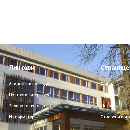
Линкови
Странице
Академски календар
О нама
Претрага литературе
Новости
Распоред предавања
Догађаји
Информатор
Отворени кон