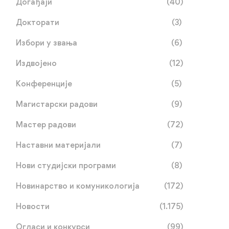
Догађаји
(40)
Докторати
(3)
Избори у звања
(6)
Издвојено
(12)
Конференције
(5)
Магистарски радови
(9)
Мастер радови
(72)
Наставни материјали
(7)
Нови студијски програми
(8)
Новинарство и комуникологија
(172)
Новости
(1.175)
Огласи и конкурси
(99)