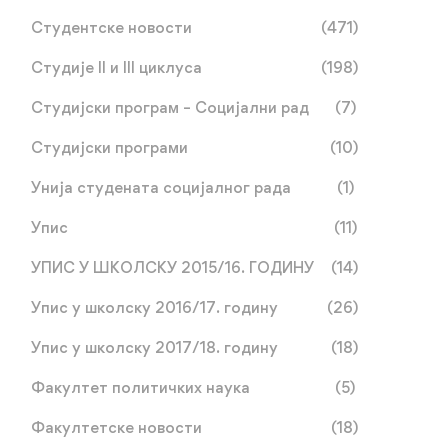
Студентске новости
(471)
Студије II и III циклуса
(198)
Студијски програм – Социјални рад
(7)
Студијски програми
(10)
Унија студената социјалног рада
(1)
Упис
(11)
УПИС У ШКОЛСКУ 2015/16. ГОДИНУ
(14)
Упис у школску 2016/17. годину
(26)
Упис у школску 2017/18. годину
(18)
Факултет политичких наука
(5)
Факултетске новости
(18)