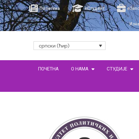
Политеиа
еСтудент
еЗап
Изн
српски (ћир)
ПОЧЕТНА
О НАМА
СТУДИЈЕ