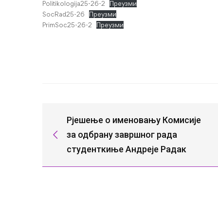
Politikologija25-26-2
Преузми
SocRad25-26
Преузми
PrimSoc25-26-2
Преузми
Рјешење о именовању Комисије
за одбрану завршног рада
студенткиње Андреје Радак