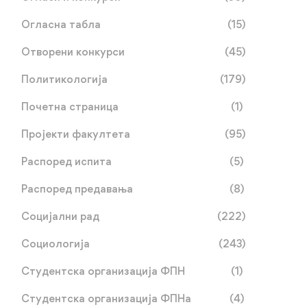
Огласна табла
(15)
Отворени конкурси
(45)
Политикологија
(179)
Почетна страница
(1)
Пројекти факултета
(95)
Распоред испита
(5)
Упис без поновног
Обавјештење о упису
Распоред предавања
(8)
полагања пријемног
Социјални рад
(222)
јул 03, 2026
јул 02, 2026
Социологија
(243)
Студентска организација ФПН
(1)
Студентска организација ФПНа
(4)