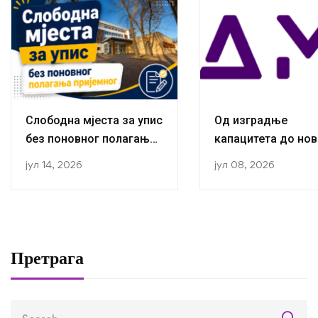
Слободна мјеста за упис
Од изградње
без поновног полагања
капацитета до нов
пријемног
публикација:
јул 14, 2026
јул 08, 2026
Истраживачи са К
за социологију ус
завршили трећу
студијску посјету 
оквиру RETLAMI-S
Претрага
пројекта