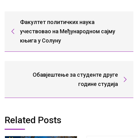
Факултет политичких наука
учествовао на Међународном сајму
књига у Солуну
Обавјештење за студенте друге
године студија
Related Posts