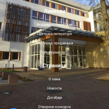
Линкови
Академски календар
Претрага литературе
Распоред предавања
Информатор
Странице
О нама
Новости
Догађаји
Отворени конкурси