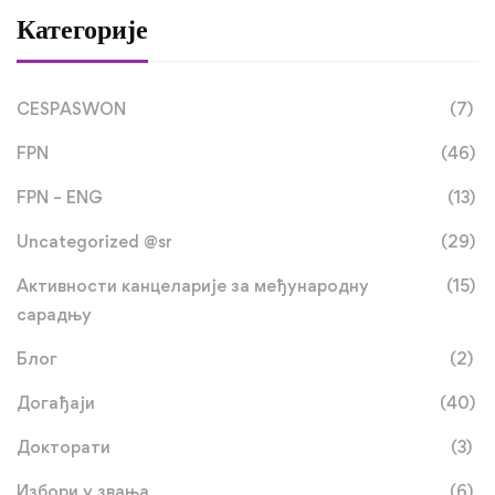
Категорије
CESPASWON
(7)
FPN
(46)
FPN – ENG
(13)
Uncategorized @sr
(29)
Активности канцеларије за међународну
(15)
сарадњу
Блог
(2)
Догађаји
(40)
Докторати
(3)
Избори у звања
(6)