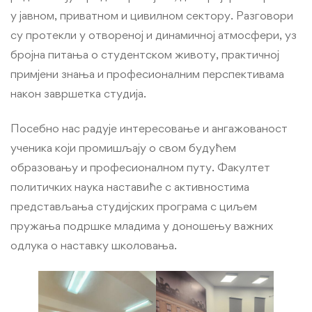
у јавном, приватном и цивилном сектору. Разговори
су протекли у отвореној и динамичној атмосфери, уз
бројна питања о студентском животу, практичној
примјени знања и професионалним перспективама
након завршетка студија.
Посебно нас радује интересовање и ангажованост
ученика који промишљају о свом будућем
образовању и професионалном путу. Факултет
политичких наука наставиће с активностима
представљања студијских програма с циљем
пружања подршке младима у доношењу важних
одлука о наставку школовања.