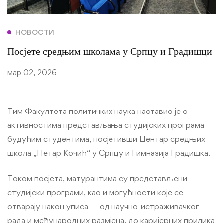
НОВОСТИ
Посјете средњим школама у Српцу и Градишци
мар 02, 2026
Тим Факултета политичких наука наставио је с
активностима представљања студијских програма
будућим студентима, посјетивши Центар средњих
школа „Петар Кочић“ у Српцу и Гимназија Градишка.
Током посјета, матурантима су представљени
студијски програми, као и могућности које се
отварају након уписа — од научно-истраживачког
рада и међународних размјена, до каријерних прилика