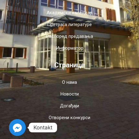
Академски календар
Претрага литературе
Распоред предавања
Информатор
Странице
О нама
Новости
Догађаји
Отворени конкурси
Kontakt