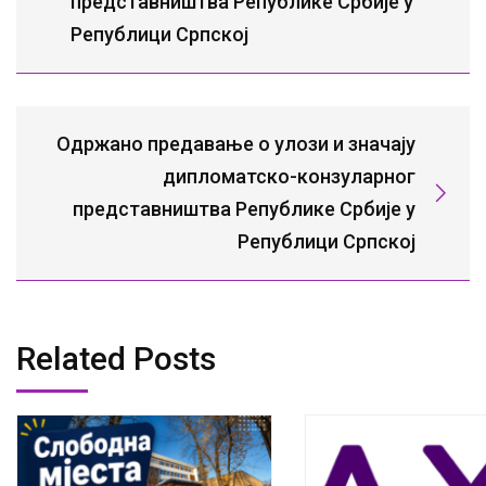
представништва Републике Србије у
Републици Српској
Одржано предавање о улози и значају
дипломатско-конзуларног
представништва Републике Србије у
Републици Српској
Related Posts