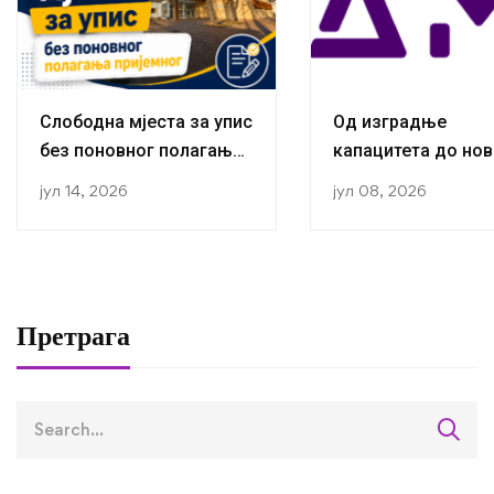
Слободна мјеста за упис
Од изградње
без поновног полагања
капацитета до нов
пријемног
публикација:
јул 14, 2026
јул 08, 2026
Истраживачи са К
за социологију ус
завршили трећу
студијску посјету 
оквиру RETLAMI-S
Претрага
пројекта