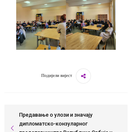
Подијели вијест
Предавање о улози и значају
дипломатско-конзуларног