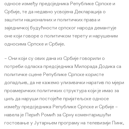
односе између предсједника Републике Српске и
Србије, те да недавно усвојена Декларација о
заштити националних и политичких права и
заједничкој будућности српског народа демантује
оне који говоре о политичком терету и нарушеним
односима Српске и Србије.
– Они који су ових дана из Србије говорили о
потреби одласка предсједника Милорада Додика са
политичке сцене Републике Српске користе
допадљив, да не кажемо улизивачки наратив по мјери
проамеричких политичких структура који је имао за
циљ да наруши постојеће пријатељске односе
између предсједника Републике Српске и Србије –
навела је Перић Ромић за Срну коментаришући
гостовање у Јутарњем програму на телевизији Пинк,