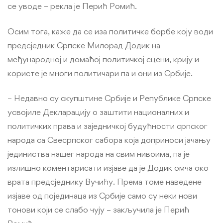
се уводе – рекла је Перић Ромић.
Осим тога, каже да се иза политичке борбе коју води
предсједник Српске Милорад Додик на
међународној и домаћој политичкој сцени, крију и
користе је многи политичари па и они из Србије.
– Недавно су скупштине Србије и Републике Српске
усвојиле Декларацију о заштити националних и
политичких права и заједничкој будућности српског
народа са Свесрпског сабора која доприноси јачању
јединиства нашег народа на свим нивоима, па је
излишно коментарисати изјаве да је Додик омча око
врата предсједнику Вучићу. Према томе наведене
изјаве од појединаца из Србије само су неки нови
тонови који се слабо чују – закључила је Перић