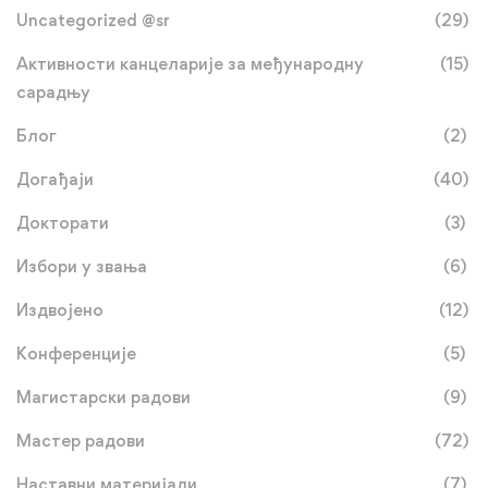
Uncategorized @sr
(29)
Активности канцеларије за међународну
(15)
сарадњу
Блог
(2)
Догађаји
(40)
Докторати
(3)
Избори у звања
(6)
Издвојено
(12)
Конференције
(5)
Магистарски радови
(9)
Мастер радови
(72)
Наставни материјали
(7)