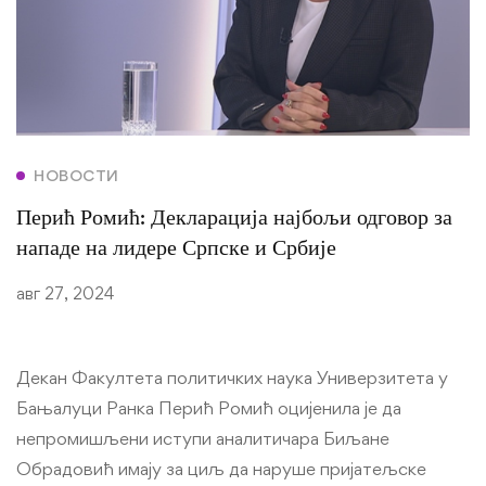
НОВОСТИ
Перић Ромић: Декларација најбољи одговор за
нападе на лидере Српске и Србије
авг 27, 2024
Декан Факултета политичких наука Универзитета у
Бањалуци Ранка Перић Ромић оцијенила је да
непромишљени иступи аналитичара Биљане
Обрадовић имају за циљ да наруше пријатељске