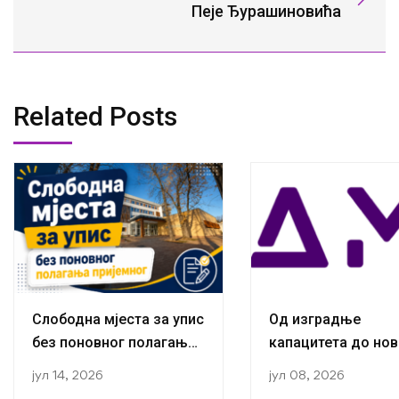
Пеје Ђурашиновића
Related Posts
Слободна мјеста за упис
Од изградње
без поновног полагања
капацитета до нов
пријемног
публикација:
јул 14, 2026
јул 08, 2026
Истраживачи са К