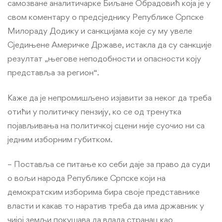
самозване аналитичарке Биљане Обрадовић која је у
свом коментару о предсједнику Републике Српске
Милораду Додику и санкцијама које су му увеле
Сједињене Америчке Државе, истакла да су санкције
резултат „његове неподобности и опасности коју
представља за регион“.
Каже да је непромишљено изјавити за неког да треба
отићи у политичку пензију, ко се од тренутка
појављивања на политичкој сцени није суочио ни са
једним изборним губитком.
– Поставља се питање ко себи даје за право да суди
о вољи народа Републике Српске који на
демократским изборима бира своје представнике
власти и какав то наратив треба да има државник у
чијој земљи покушава да влада странац као