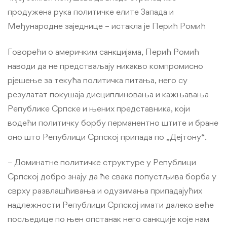
продужена рука политичке елите Запада и
Међународне заједнице – истакла је Перић Ромић
Говорећи о америчким санкцијама, Перић Ромић
наводи да не предстваљају никакво компромисно
рјешење за текућа политичка питања, него су
резулатат покушаја дисциплиновања и кажњавања
Републике Српске и њених представника, који
водећи политичку борбу перманентно штите и бране
оно што Републици Српској припада по „Дејтону“.
– Доминатне политичке структуре у Републици
Српској добро знају да ће свака попустљива борба у
сврху развлашћивања и одузимања припадајућих
надлежности Републици Српској имати далеко веће
посљедице по њен опстанак него санкције које нам