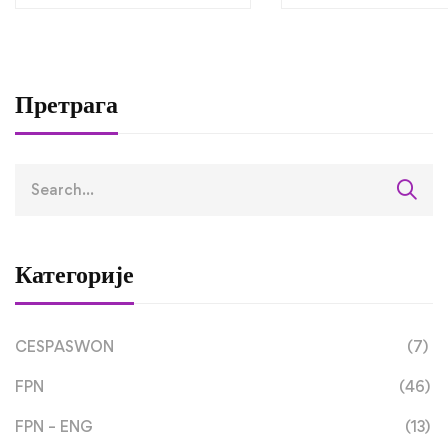
за социологију ус
завршили трећу
студијску посјету 
оквиру RETLAMI-S
Претрага
пројекта
Категорије
CESPASWON
(7)
FPN
(46)
FPN – ENG
(13)