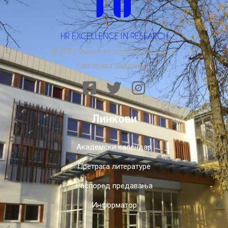
© 2023 Факултет политичких наука.
Сва права задржана.
Линкови
Академски календар
Претрага литературе
Распоред предавања
Информатор