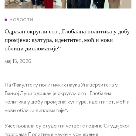
НОВОСТИ
Одржан округли сто „Глобална политика у добу
промјена: култура, идентитет, моћ и нови
облици дипломатије“
мај 15, 2026
На Факултету политичких наука Универзитета у
Бањој Луци одржан је округли сто „Глобална
политика у добу промјена: култура, идентитет, моћ и
нови облици дипломатије“.
Учествовали су студенти четврте године Студијског
програма Политичке науке – усмјерење