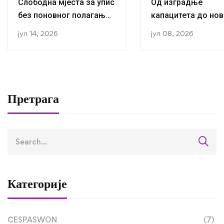
Слободна мјеста за упис
Од изградње
без поновног полагања
капацитета до нов
пријемног
публикација:
јул 14, 2026
јул 08, 2026
Истраживачи са К
за социологију ус
завршили трећу
студијску посјету 
оквиру RETLAMI-S
Претрага
пројекта
Категорије
CESPASWON
(7)