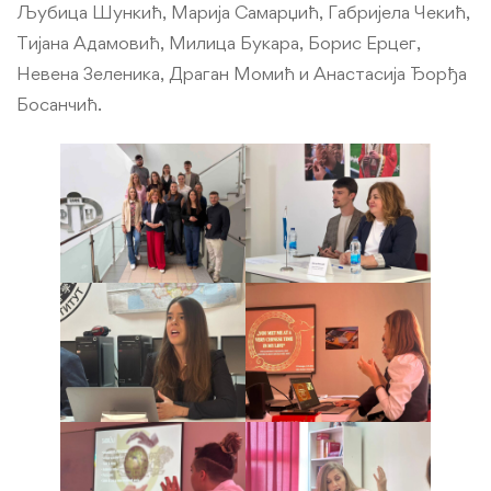
Љубица Шункић, Марија Самарџић, Габријела Чекић,
Тијана Адамовић, Милица Букара, Борис Ерцег,
Невена Зеленика, Драган Момић и Анастасија Ђорђа
Босанчић.