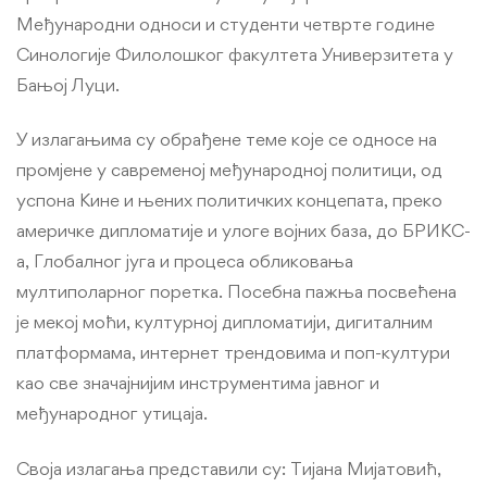
Међународни односи и студенти четврте године
Синологије Филолошког факултета Универзитета у
Бањој Луци.
У излагањима су обрађене теме које се односе на
промјене у савременој међународној политици, од
успона Кине и њених политичких концепата, преко
америчке дипломатије и улоге војних база, до БРИКС-
а, Глобалног југа и процеса обликовања
мултиполарног поретка. Посебна пажња посвећена
је мекој моћи, културној дипломатији, дигиталним
платформама, интернет трендовима и поп-култури
као све значајнијим инструментима јавног и
међународног утицаја.
Своја излагања представили су: Тијана Мијатовић,