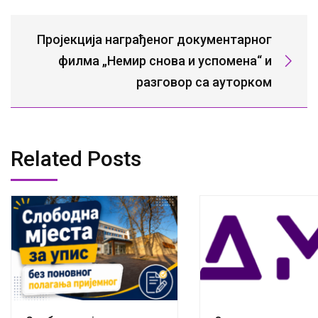
Пројекција награђеног документарног
филма „Немир снова и успомена“ и
разговор са ауторком
Related Posts