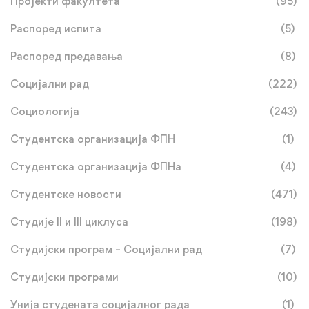
Пројекти факултета
(95)
Распоред испита
(5)
Распоред предавања
(8)
Социјални рад
(222)
Социологија
(243)
Студентска организација ФПН
(1)
Студентска организација ФПНа
(4)
Студентске новости
(471)
Студије II и III циклуса
(198)
Студијски програм – Социјални рад
(7)
Студијски програми
(10)
Унија студената социјалног рада
(1)