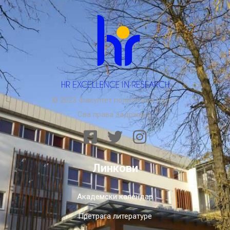
© 2023 Факултет политичких наука.
Сва права задржана.
Линкови
Академски календар
Претрага литературе