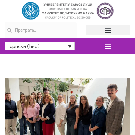
српски (ћир)