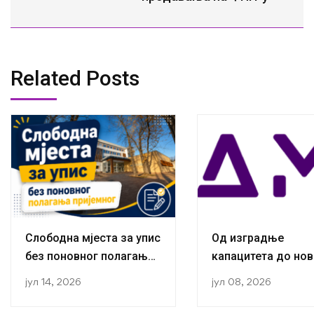
Related Posts
Слободна мјеста за упис
Од изградње
без поновног полагања
капацитета до нов
пријемног
публикација:
јул 14, 2026
јул 08, 2026
Истраживачи са К
за социологију ус