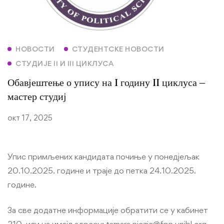
НОВОСТИ
СТУДЕНТСКЕ НОВОСТИ
СТУДИЈЕ II И III ЦИКЛУСА
Обавјештење о упису на I годину II циклуса –
мастер студиј
окт 17, 2025
Упис примљених кандидата почиње у понедјељак
20.10.2025. године и траје до петка 24.10.2025.
године.
За све додатне информације обратити се у кабинет
210. или на имејл адресу: tamara.njezic@fpn.unibl.org