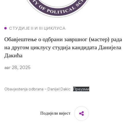
СТУДИЈЕ II И III ЦИКЛУСА
Обавјештење о одбрани завршног (мастер) рада
на другом циклусу студија кандидата Данијела
Дакића
авг 28, 2025
Obavjestenja odbrana – Danijel Dakic
Преузми
Подијели вијест