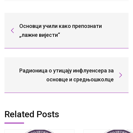
Основци учили како препознати
„лажне вијести“
Радионица о утицају инфлуенсера за
основце и средњошколце
Related Posts