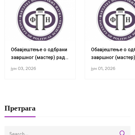
Обавјештење о одбрани
Обавјештење о од
завршног (мастер) рада
завршног (мастер
кандидаткиње Маријане
кандидаткиње Ж
јун 03, 2026
јун 01, 2026
Бозало
Томић
Претрага