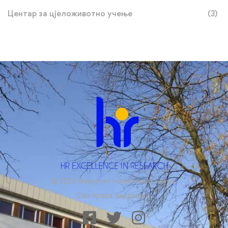
Центар за цјеложивотно учење
(3)
© 2023 Факултет политичких наука.
Сва права задржана.