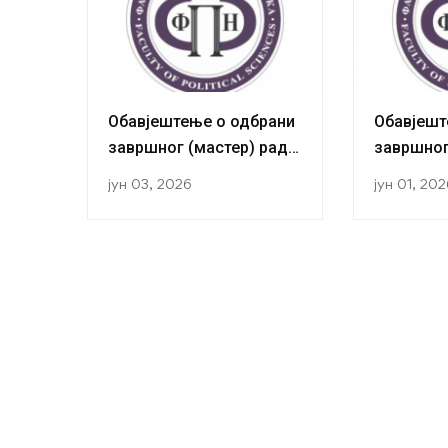
Обавјештење о одбрани
Обавјешт
завршног (мастер) рада
завршног
кандидаткиње Маријане
кандида
јун 03, 2026
јун 01, 20
Бозало
Томић