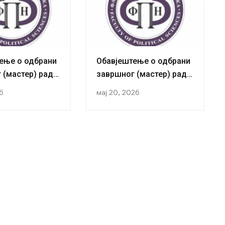
ење о одбрани
Обавјештење о одбрани
 (мастер) рада
завршног (мастер) рада
ткиње Жељане
кандидаткиње Иве
26
мај 20, 2026
Ђудуровић