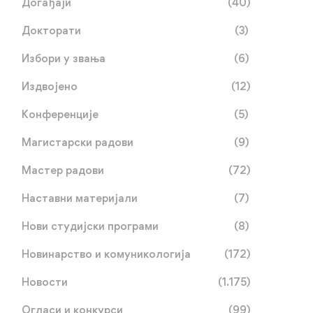
Догађаји
(40)
Докторати
(3)
Избори у звања
(6)
Издвојено
(12)
Конференције
(5)
Магистарски радови
(9)
Мастер радови
(72)
Наставни материјали
(7)
Нови студијски програми
(8)
Новинарство и комуникологија
(172)
Новости
(1.175)
Огласи и конкурси
(99)