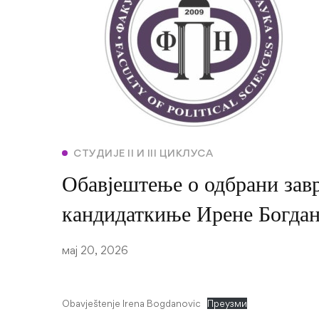
СТУДИЈЕ II И III ЦИКЛУСА
Обавјештење о одбрани завр
кандидаткиње Ирене Богда
мај 20, 2026
Obavještenje Irena Bogdanovic
Преузми