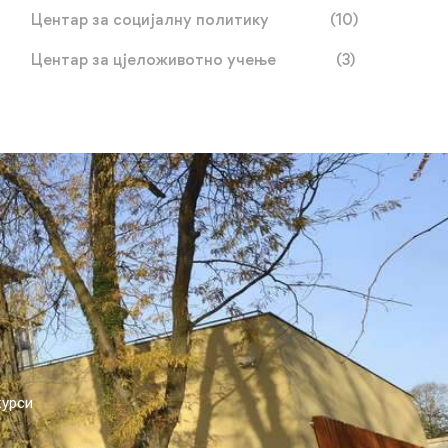
Центар за социјалну политику
(10)
Центар за цјеложивотно учење
(3)
курси