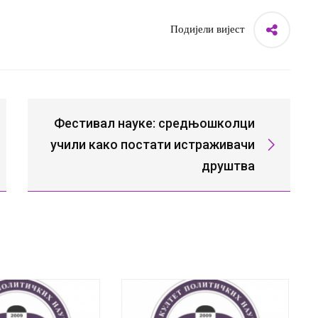
Подијели вијест
Фестивал науке: средњошколци
учили како постати истраживачи
друштва