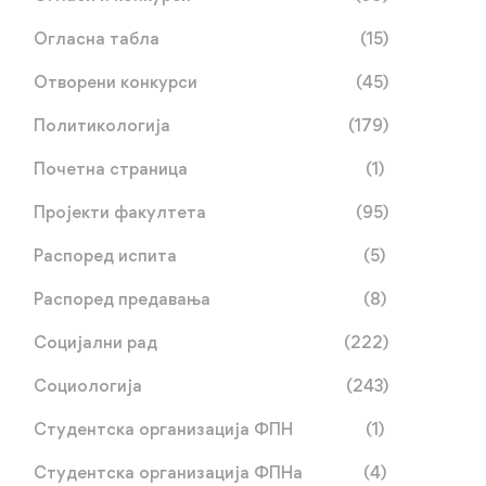
Огласна табла
(15)
Отворени конкурси
(45)
Политикологија
(179)
Drugi kolokvijum iz
Консултације код про
predmeta Javna uprava
др Биљане Милошеви
Почетна страница
(1)
Шошо
мај 20, 2026
мај 11, 2026
Пројекти факултета
(95)
Распоред испита
(5)
Распоред предавања
(8)
Социјални рад
(222)
Социологија
(243)
Студентска организација ФПН
(1)
Студентска организација ФПНа
(4)