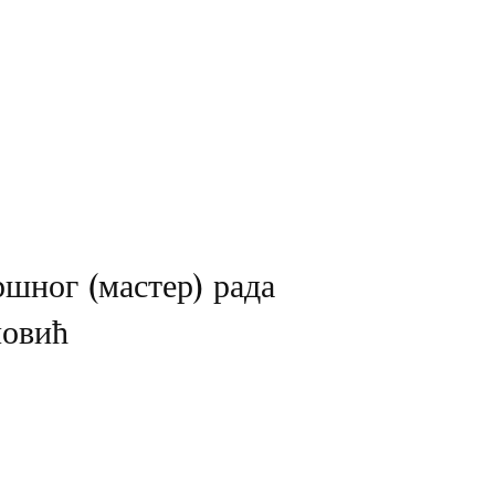
шног (мастер) рада
новић