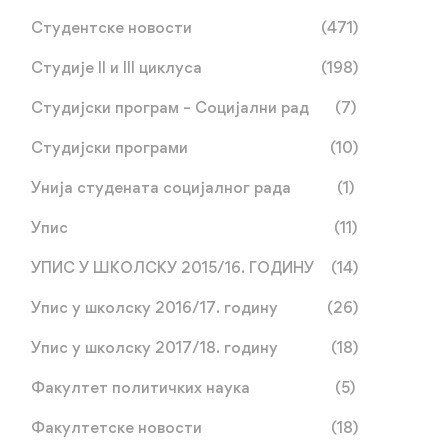
Студентске новости
(471)
Студије II и III циклуса
(198)
Студијски програм – Социјални рад
(7)
Студијски програми
(10)
Унија студената социјалног рада
(1)
Упис
(11)
УПИС У ШКОЛСКУ 2015/16. ГОДИНУ
(14)
Упис у школску 2016/17. годину
(26)
Упис у школску 2017/18. годину
(18)
Факултет политичких наука
(5)
Факултетске новости
(18)