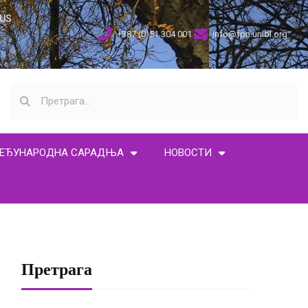
US
+387 (0)51 304 001
info@fpn.unibl.org
ЕЂУНАРОДНА САРАДЊА
НОВОСТИ
Претрага