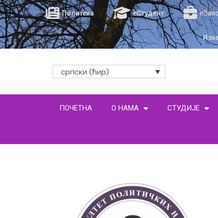
Политеиа
еСтудент
еЗап
Изн
српски (ћир)
ПОЧЕТНА
О НАМА
СТУДИЈЕ