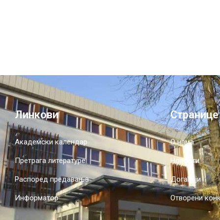
Линкови
Странице
Академски календар
О нама
Претрага литературе
Новости
Распоред предавања
Догађаји
Информатор
Отворени кон