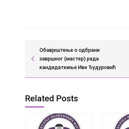
Обавјештење о одбрани
завршног (мастер) рада
кандидаткиње Иве Ђудуровић
Related Posts