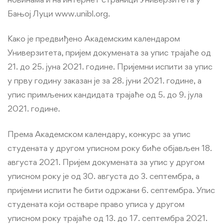
Бањој Луци
www.unibl.org
.
Како је предвиђено
Академским календаром
Универзитета, пријем докумената за упис трајаће од
21. до 25. јуна 2021. године. Пријемни испити за упис
у прву годину заказан је за 28. јуни 2021. године, а
упис примљених кандидата трајаће од 5. до 9. јула
2021. године.
Према Академском календару, конкурс за упис
студената у другом уписном року биће објављен 18.
августа 2021. Пријем докумената за упис у другом
уписном року је од 30. августа до 3. септембра, а
пријемни испити ће бити одржани 6. септембра. Упис
студената који остваре право уписа у другом
уписном року трајаће од 13. до 17. септембра 2021.