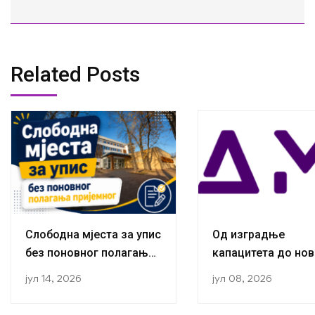
Related Posts
Слободна мјеста за упис
Од изградње
без поновног полагања
капацитета до нов
пријемног
публикација:
јул 14, 2026
јул 08, 2026
Истраживачи са К
за социологију ус