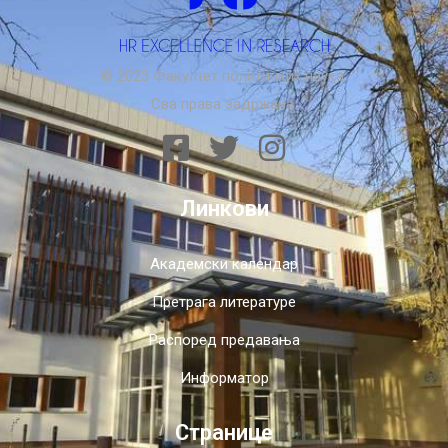
© 2023 Факултет политичких наука.
Сва права задржана.
Линкови
Академски календар
Претрага литературе
Распоред предавања
Информатор
Странице