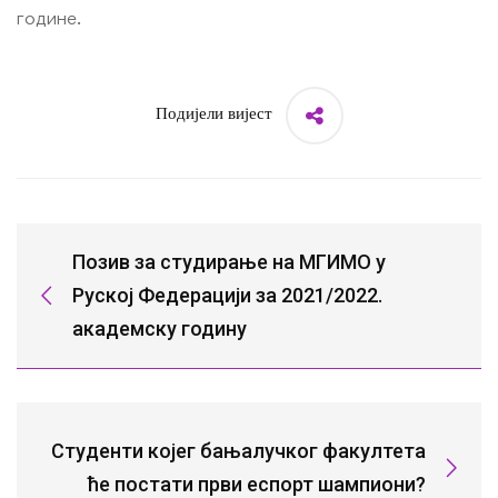
године.
Подијели вијест
Позив за студирање на МГИМО у
Руској Федерацији за 2021/2022.
академску годину
Студенти којег бањалучког факултета
ће постати први еспорт шампиони?