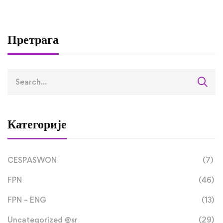
завршили трећу
студијску посјету 
оквиру RETLAMI-S
Претрага
пројекта
Категорије
CESPASWON
(7)
FPN
(46)
FPN – ENG
(13)
Uncategorized @sr
(29)