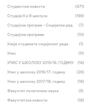
Студентске новости
(471)
Студије II и III циклуса
(198)
Студијски програм – Социјални рад
(7)
Студијски програми
(10)
Унија студената социјалног рада
(1)
Упис
(11)
УПИС У ШКОЛСКУ 2015/16. ГОДИНУ
(14)
Упис у школску 2016/17. годину
(26)
Упис у школску 2017/18. годину
(18)
Факултет политичких наука
(5)
Факултетске новости
(18)