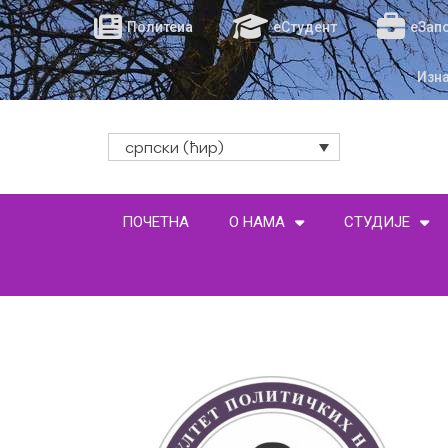
Политеиа
еСтудент
еЗап
Изн
српски (ћир)
ПОЧЕТНА
О НАМА
СТУДИЈЕ