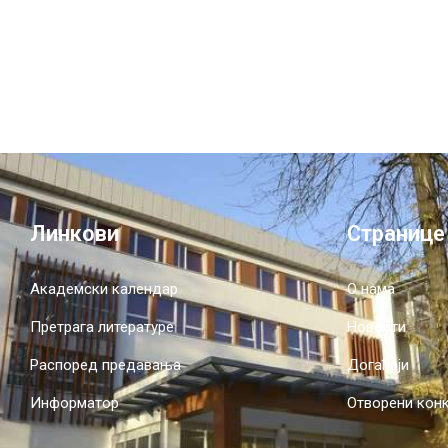
Линкови
Странице
Академски календар
О нама
Претрага литературе
Новости
Распоред предавања
Догађаји
Информатор
Отворени кон