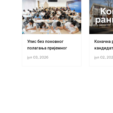
Упис без поновног
Коначна 
полагања пријемног
кандидат
прву годи
јул 03, 2026
јул 02, 20
академск
години