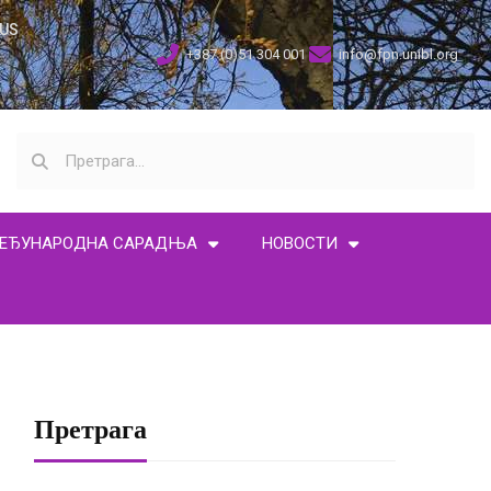
US
+387 (0)51 304 001
info@fpn.unibl.org
ЕЂУНАРОДНА САРАДЊА
НОВОСТИ
Претрага