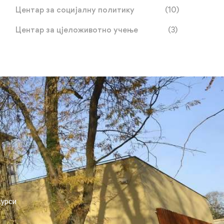
Центар за социјалну политику
(10)
Центар за цјеложивотно учење
(3)
курси