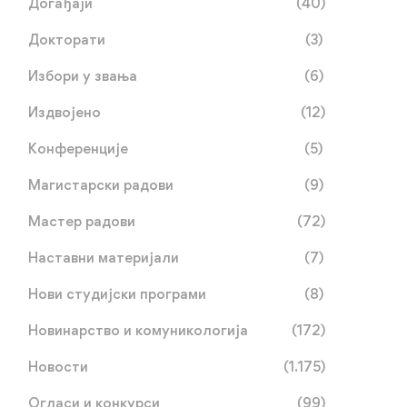
Догађаји
(40)
Докторати
(3)
Избори у звања
(6)
Издвојено
(12)
Конференције
(5)
Магистарски радови
(9)
Мастер радови
(72)
Наставни материјали
(7)
Нови студијски програми
(8)
Новинарство и комуникологија
(172)
Новости
(1.175)
Огласи и конкурси
(99)