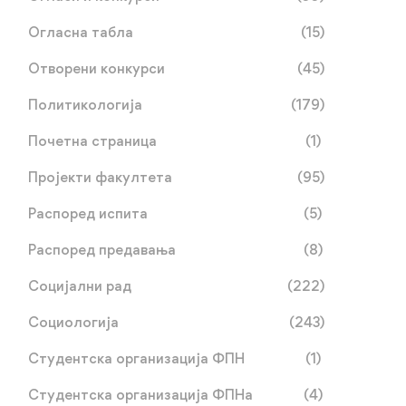
Огласна табла
(15)
Отворени конкурси
(45)
Политикологија
(179)
Почетна страница
(1)
Наставници Катедре за
Стручна пракса на
социологију на 6. ELHN
Примијењеној
Пројекти факултета
(95)
конференцији у
социологији води у
јун 22, 2026
јун 08, 2026
Распоред испита
(5)
Барселони: Доц. др
Италију: Студенти на
Бојана Вукојевић
размјени у оквиру
Распоред предавања
(8)
представила заједнички
пројекта „CommuniCar
Социјални рад
(222)
рад са проф. др
Далибором Савићем
Социологија
(243)
Студентска организација ФПН
(1)
Студентска организација ФПНа
(4)