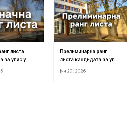
ранг листа
Прелиминарна ранг
а за упис у
листа кандидата за упис
ну студија у
у прву годину студија у
26
јун 29, 2026
ој 2026/2027.
академској 2026/2027.
години