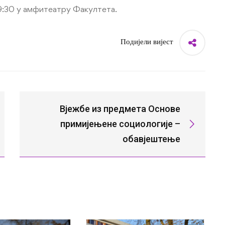
9:30 у амфитеатру Факултета.
Подијели вијест
Вјежбе из предмета Основе
примијењене социологије –
обавјештење