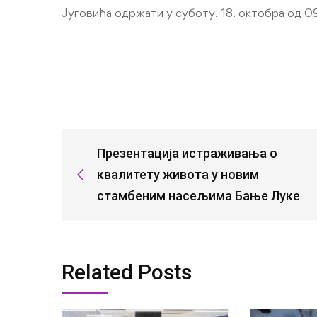
Југовића одржати у суботу, 18. октобра од 0
Презентација истраживања о
квалитету живота у новим
стамбеним насељима Бање Луке
Related Posts