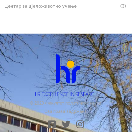
Центар за цјеложивотно учење
(3)
© 2023 Факултет политичких наука.
Сва права задржана.