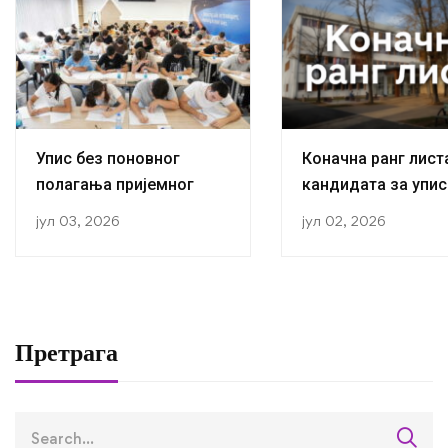
Упис без поновног
Коначна ранг лист
полагања пријемног
кандидата за упис
прву годину студиј
јул 03, 2026
јул 02, 2026
академској 2026/2
години
Претрага