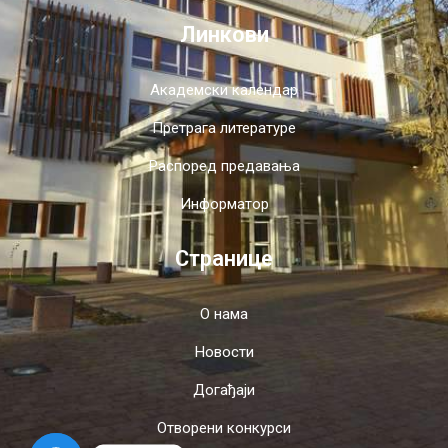
Линкови
Академски календар
Претрага литературе
Распоред предавања
Информатор
Странице
О нама
Новости
Догађаји
Отворени конкурси