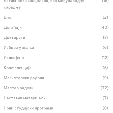
Активности канцеларије за међународну
(15)
сарадњу
Блог
(2)
Догађаји
(40)
Докторати
(3)
Избори у звања
(6)
Издвојено
(12)
Конференције
(5)
Магистарски радови
(9)
Мастер радови
(72)
Наставни материјали
(7)
Нови студијски програми
(8)