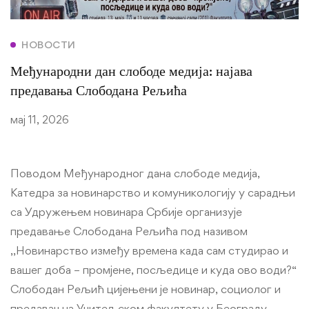
НОВОСТИ
Међународни дан слободе медија: најава
предавања Слободана Рељића
мај 11, 2026
Поводом Међународног дана слободе медија,
Катедра за новинарство и комуникологију у сарадњи
са Удружењем новинара Србије организује
предавање Слободана Рељића под називом
,,Новинарство између времена када сам студирао и
вашег доба – промјене, посљедице и куда ово води?“
Слободан Рељић цијењени је новинар, социолог и
предавач на Учитељском факултету у Београду.