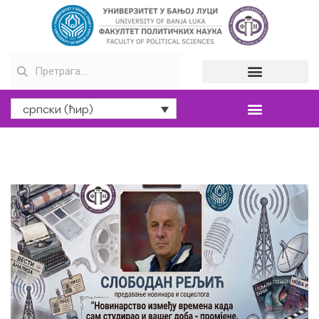
српски (ћир)