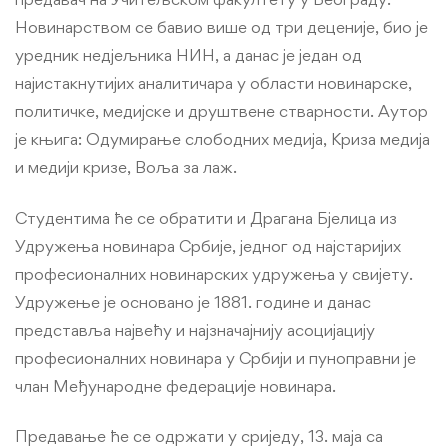
Новинарством се бавио више од три деценије, био је
уредник недјељника НИН, а данас је један од
најистакнутијих аналитичара у области новинарске,
политичке, медијске и друштвене стварности. Аутор
је књига: Одумирање слободних медија, Криза медија
и медији кризе, Воља за лаж.
Студентима ће се обратити и Драгана Бјелица из
Удружења новинара Србије, једног од најстаријих
професионалних новинарских удружења у свијету.
Удружење је основано је 1881. године и данас
представља највећу и најзначајнију асоцијацију
професионалних новинара у Србији и пуноправни је
члан Међународне федерације новинара.
Предавање ће се одржати у сриједу, 13. маја са