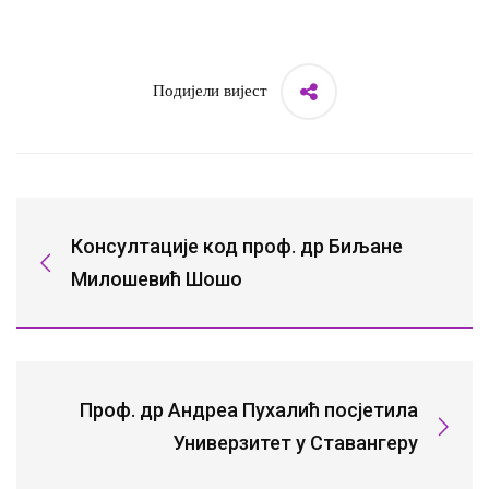
Подијели вијест
Консултације код проф. др Биљане
Милошевић Шошо
Проф. др Андреа Пухалић посјетила
Универзитет у Ставангеру