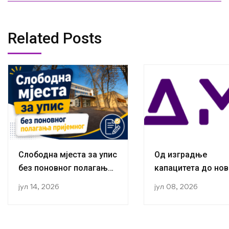
Related Posts
Слободна мјеста за упис
Од изградње
без поновног полагања
капацитета до нов
пријемног
публикација:
јул 14, 2026
јул 08, 2026
Истраживачи са К
за социологију ус
завршили трећу