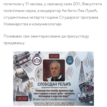
почетком у 11 часова, у свечаној сали 201, Факултета
политичких наука, а модератор ће бити Леа Лукић,
студенткиња четврте године Студијског програма
Новинарства и комуникологије.
Позивамо све заинтересоване да присуствују
предавању.