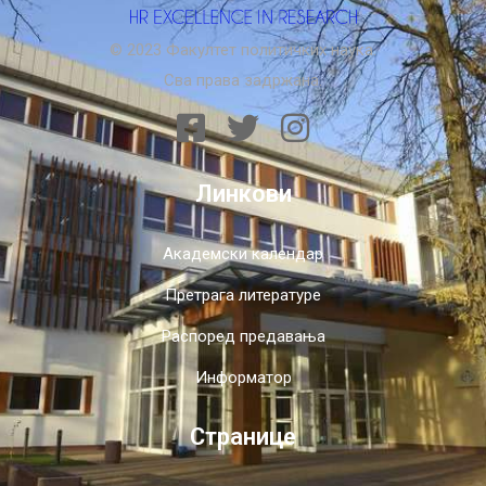
© 2023 Факултет политичких наука.
Сва права задржана.
Линкови
Академски календар
Претрага литературе
Распоред предавања
Информатор
Странице