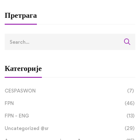
студијску посјету 
оквиру RETLAMI-S
Претрага
пројекта
Категорије
CESPASWON
(7)
FPN
(46)
FPN – ENG
(13)
Uncategorized @sr
(29)